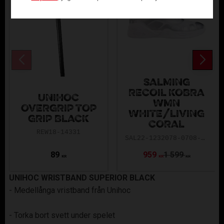
SALMING
RECOIL KOBRA
UNIHOC
WMN
OVERGRIP TOP
WHITE/LIVING
GRIP BLACK
CORAL
REW18-14331
SAL22-1232078-0708-3623
89
959
1 599
KR
KR
KR
UNIHOC WRISTBAND SUPERIOR BLACK
- Medellånga vristband från Unihoc
- Torka bort svett under spelet