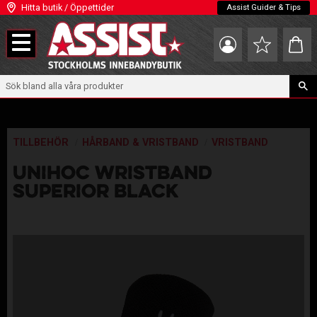
Hitta butik / Öppettider
Assist Guider & Tips
Meny
Kundva
Favoriter
TILLBEHÖR
HÅRBAND & VRISTBAND
VRISTBAND
UNIHOC WRISTBAND
SUPERIOR BLACK