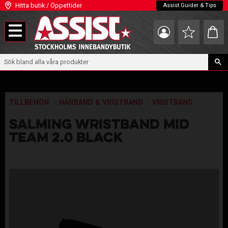
Hitta butik / Öppettider
Assist Guider & Tips
Meny
Kundva
Favoriter
TILLBEHÖR
HÅRBAND & VRISTBAND
VRISTBAND
SALMING WRISTBAND MID
TEAM 2.0 BLACK