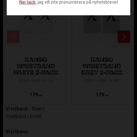
Nej tack
, jag vill inte prenumerera på nyhetsbrevet
KANSO
KANSO
WRISTBAND
WRISTBAND
WHITE 2-PACK
GREY 2-PACK
KS24-4006-9-10
KS24-4006-9-50
179
179
KR
KR
Vristband - Svart
Vristband i frotté
Vristband