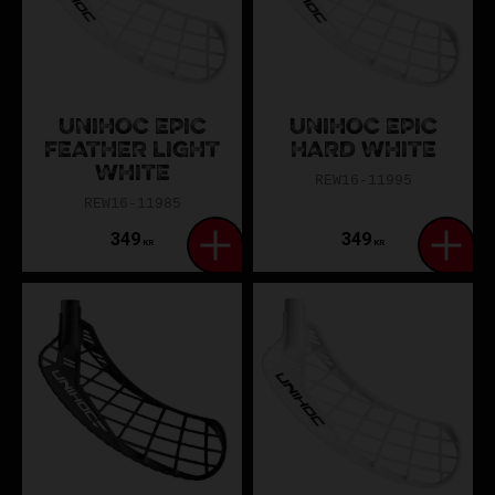
Unilite är det lättaste Unihoc-bladet.
Så byter du blad på en Unihoc-klubba
Lossa skruven som håller bladet.
UNIHOC EPIC
UNIHOC EPIC
Dra av det gamla bladet.
FEATHER LIGHT
HARD WHITE
WHITE
Värm det nya bladet vid behov.
REW16-11995
Tryck på det nya bladet ordentligt.
REW16-11985
Skruva fast och kontrollera stabilitet.
349
349
KR
KR
Få expertråd från Assist
Behöver du hjälp att välja rätt blad? Våra innebandyexperter
finns här för dig. Kontakta oss och känn skillnaden på planen.