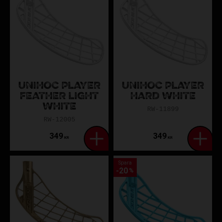
UNIHOC PLAYER
UNIHOC PLAYER
FEATHER LIGHT
HARD WHITE
WHITE
RW-11899
RW-12005
349
349
KR
KR
Spara
20
%