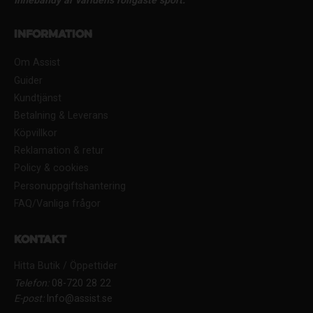
Innebandy är världens roligaste sport.
Information
Om Assist
Guider
Kundtjänst
Betalning & Leverans
Köpvillkor
Reklamation & retur
Policy & cookies
Personuppgiftshantering
FAQ/Vanliga frågor
Kontakt
Hitta Butik / Öppettider
Telefon:
08-720 28 22
E-post:
Info@assist.se