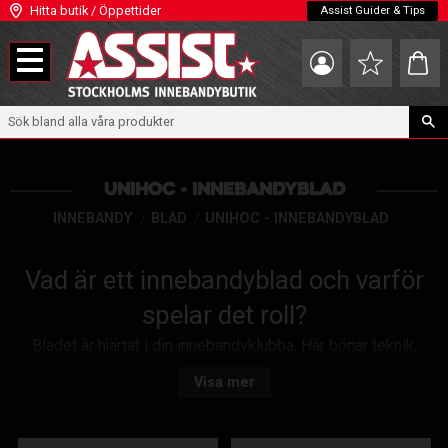
Hitta butik / Öppettider
Assist Guider & Tips
Meny
Kundva
Favoriter
UNIHOC - INNEBANDYBLAD
INNEBANDY
BLAD
UNIHOC - INNEBANDYBLAD
Vad är ett innebandyblad och varför
spelar det roll?
Bladet är hjärtat i din innebandyklubba. Här börjar teknik,
bollkontroll och skott. Unihoc, ett av världens ledande
Visa mer
varumärken, erbjuder blad som påverkar hela din
spelupplevelse. Välj rätt blad – och lyft ditt spel.