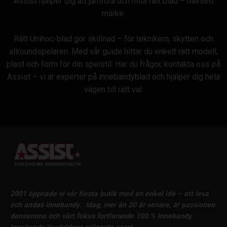
Assist hjälper dig att jämföra och hitta rätt blad – oavsett
märke.
Rätt Unihoc-blad gör skillnad – för teknikern, skytten och
allroundspelaren. Med vår guide hittar du enkelt rätt modell,
plast och form för din spelstil. Har du frågor, kontakta oss på
Assist – vi är experter på innebandyblad och hjälper dig hela
vägen till rätt val.
2001 öppnade vi vår första butik med en enkel idé – att leva
och andas innebandy.
Idag, mer än 20 år senare, är passionen
densamma och vårt fokus fortfarande 100 % innebandy.