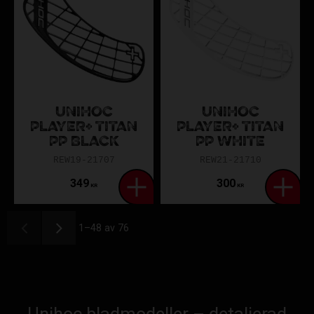
UNIHOC
UNIHOC
PLAYER+ TITAN
PLAYER+ TITAN
PP BLACK
PP WHITE
REW19-21707
REW21-21710
349
300
KR
KR
1–
48
av
76