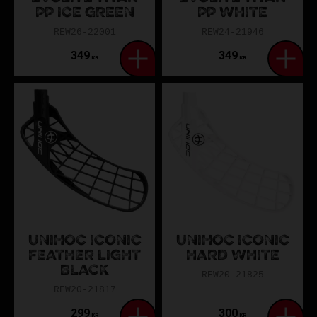
PP ICE GREEN
PP WHITE
REW26-22001
REW24-21946
349
349
KR
KR
UNIHOC ICONIC
UNIHOC ICONIC
FEATHER LIGHT
HARD WHITE
BLACK
REW20-21825
REW20-21817
299
300
KR
KR