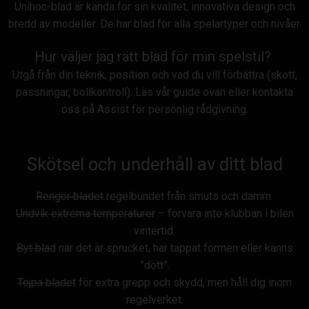
Unihoc-blad är kända för sin kvalitet, innovativa design och
bredd av modeller. De har blad för alla spelartyper och nivåer.
Hur väljer jag rätt blad för min spelstil?
Utgå från din teknik, position och vad du vill förbättra (skott,
passningar, bollkontroll). Läs vår guide ovan eller kontakta
oss på Assist för personlig rådgivning.
Skötsel och underhåll av ditt blad
Rengör bladet
regelbundet från smuts och damm.
Undvik extrema temperaturer
– förvara inte klubban i bilen
vintertid.
Byt blad
när det är sprucket, har tappat formen eller känns
”dött”.
Tejpa bladet
för extra grepp och skydd, men håll dig inom
regelverket.