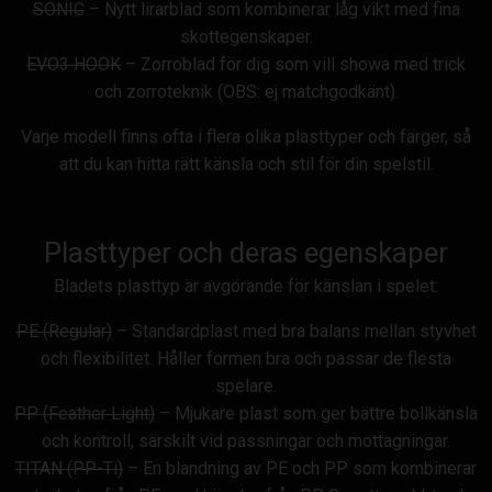
SONIC
– Nytt lirarblad som kombinerar låg vikt med fina
skottegenskaper.
EVO3 HOOK
– Zorroblad för dig som vill showa med trick
och zorroteknik (OBS: ej matchgodkänt).
Varje modell finns ofta i flera olika plasttyper och färger, så
att du kan hitta rätt känsla och stil för din spelstil.
Plasttyper och deras egenskaper
Bladets plasttyp är avgörande för känslan i spelet:
PE (Regular)
– Standardplast med bra balans mellan styvhet
och flexibilitet. Håller formen bra och passar de flesta
spelare.
PP (Feather Light)
– Mjukare plast som ger bättre bollkänsla
och kontroll, särskilt vid passningar och mottagningar.
TITAN (PP-Ti)
– En blandning av PE och PP som kombinerar