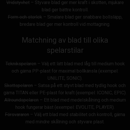
Vridstyvhet
– Styvare blad ger mer kraft i skotten, mjukare
blad ger bättre kontroll.
Form och storlek
– Smalare blad ger snabbare bollsläpp,
bredare blad ger mer kontroll vid mottagning.
Matchning av blad till olika
spelarstilar
Teknikspelaren
– Välj ett lätt blad med låg till medium hook
och gärna PP-plast för maximal bollkänsla (exempel:
UNILITE, SONIC).
Skottspelaren
– Satsa på ett styvt blad med tydlig hook och
gärna TITAN eller PE-plast för kraft (exempel: ICONIC, EPIC).
Allroundspelaren
– Ett blad med medelskålning och medium
hook fungerar bäst (exempel: EVOLITE, PLAYER).
Försvararen
– Välj ett blad med stabilitet och kontroll, gärna
med mindre skålning och styvare plast.