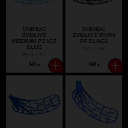
UNIHOC
UNIHOC
EVOLITE
EVOLITE TITAN
MEDIUM PE ICE
PP BLACK
BLUE
REW24-21943
REW24-21931
349
349
KR
KR