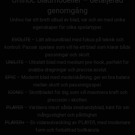
Unihoc bladmodeller – detaljerad
genomgång
Unihoc har ett brett utbud av blad, var och en med unika
egenskaper för olika spelartyper:
EVOLITE
– Lätt allroundblad med fokus på teknik och
kontroll. Passar spelare som vill ha ett blad som klarar både
passningar och skott.
UNILITE
– Ultralätt blad med medium pre-hook, perfekt för
snabba dragningar och precisa avslut.
EPIC
– Modernt blad med medelskålning, ger en bra balans
mellan skott och passningsspel.
ICONIC
– Skottbladet för dig som vill maximera kraft och
precision i skotten.
PLAYER
– Världens mest sålda innebandyblad, känt för sin
mångsidighet och pålitlighet.
PLAYER+
– En vidareutveckling av PLAYER, med modernare
form och förbättrad bollkänsla.