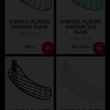
UNIHOC PLAYER
UNIHOC PLAYER
MEDIUM GOLD
MEDIUM ICE
BLUE
REW22-21883
REW20-21701
299
239
299
KR
KR
KR