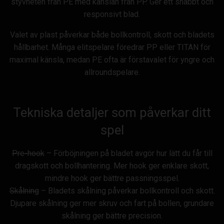
styvheten från PE med känslan från PP. Ger ett snabbt och
responsivt blad.
Valet av plast påverkar både bollkontroll, skott och bladets
hållbarhet. Många elitspelare föredrar PP eller TITAN för
maximal känsla, medan PE ofta är förstavalet för yngre och
allroundspelare.
Tekniska detaljer som påverkar ditt
spel
Pre-hook
– Förböjningen på bladet avgör hur lätt du får till
dragskott och bollhantering. Mer hook ger enklare skott,
mindre hook ger bättre passningsspel.
Skålning
– Bladets skålning påverkar bollkontroll och skott.
Djupare skålning ger mer skruv och fart på bollen, grundare
skålning ger bättre precision.