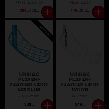
REW20-21833-2P
REW20-21833
299
600
149
300
KR
KR
KR
KR
ASSIST ONLY
UNIHOC
UNIHOC
PLAYER+
PLAYER+
FEATHER LIGHT
FEATHER LIGHT
ICE BLUE
WHITE
REW20-21831
RW-12031
300
349
KR
KR