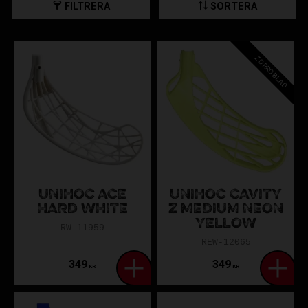
FILTRERA
SORTERA
Hitta rätt Unihoc-blad för din spelstil
Teknik & kontroll
ZORROBLAD
Unilite:
Lätt, tunn ram – för teknisk spelare.
Player:
Klassisk balans, passar för passningsspel.
Skott & kraft
Epic:
Extra skålning, skjuter hårt.
Unity:
Maximal skotteffekt, kraftigt skålat.
UNIHOC ACE
UNIHOC CAVITY
HARD WHITE
Z MEDIUM NEON
Allround
YELLOW
RW-11959
Replayer:
Moderniserad Player, styvare och lättare.
REW-12065
Player:
Balanserad och mångsidig.
349
349
KR
KR
Materialval: PP, PE, Titan – vad är