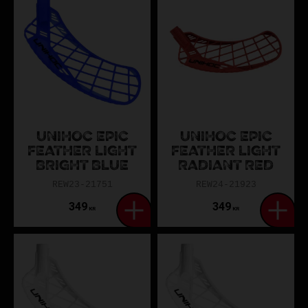
skillnaden?
PP (Polypropen):
Mjuk känsla, mer kontroll.
PE (Polyeten):
Hårdare, mer stuns.
PPH:
Hybrid – kombinerar PP och PE.
Titan/Feather Light:
Lättast och styvast – för elitspelare.
Vanliga frågor om Unihoc-blad
UNIHOC EPIC
UNIHOC EPIC
FEATHER LIGHT
FEATHER LIGHT
Vilket blad passar min spelstil?
BRIGHT BLUE
RADIANT RED
Unilite eller Player för teknik. Epic eller Unity för skott.
REW23-21751
REW24-21923
Player/Replayer för balans.
349
349
KR
KR
Hur böjer jag ett blad enligt IFF:s regler?
Värm bladet, forma till max 30 mm hook. Låt svalna i rätt
form.
Vilket är det lättaste bladet?