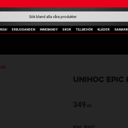
REA!
ERBJUDANDEN
INNEBANDY
SKOR
TILLBEHÖR
KLÄDER
SAMARB
LAD
UNIHOC EPIC
349
KR
Blad :
RIGHT