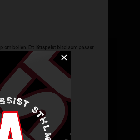
 om bollen. Ett lättspelat blad som passar