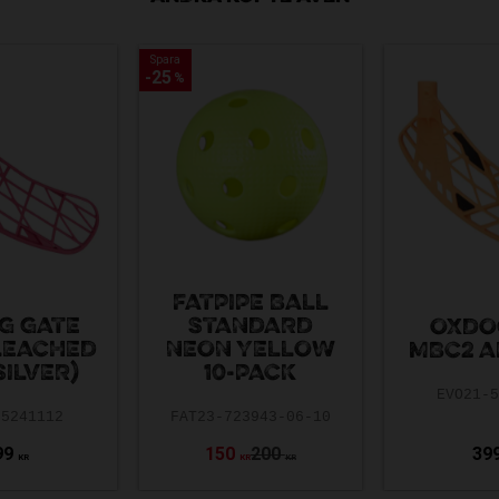
Spara
Spara
25
25
%
%
FATPIPE BALL
G GATE
STANDARD
OXDO
LEACHED
NEON YELLOW
MBC2 A
SILVER)
10-PACK
EVO21-
-5241112
FAT23-723943-06-10
99
150
200
39
KR
KR
KR