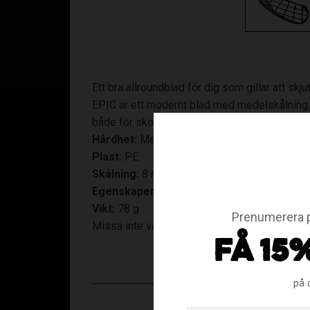
Ett bra allroundblad för dig som gillar att skju
EPIC är ett modernt blad med medelskålning 
både för skott och passning.
Hårdhet:
Medium, PE.
Plast:
PE
Skålning:
8 mm
Egenskaper:
Allround, passa & Skjuta
Vikt:
78 g
Prenumerera p
Missa inte våra andra
innebandy blad från Un
FÅ 15
på 