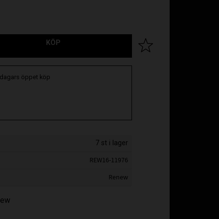
KÖP
Lägg till i favoriter
 dagars öppet köp
7 st i lager
REW16-11976
Renew
enew