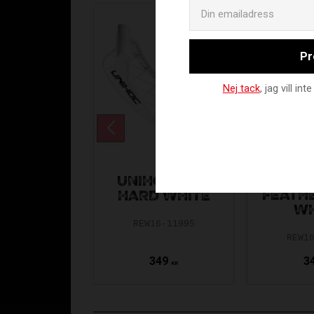
Pr
Nej tack
, jag vill i
UNIHO
UNIHOC EPIC
FEATHE
HARD WHITE
WH
REW16-11995
REW1
349
3
KR