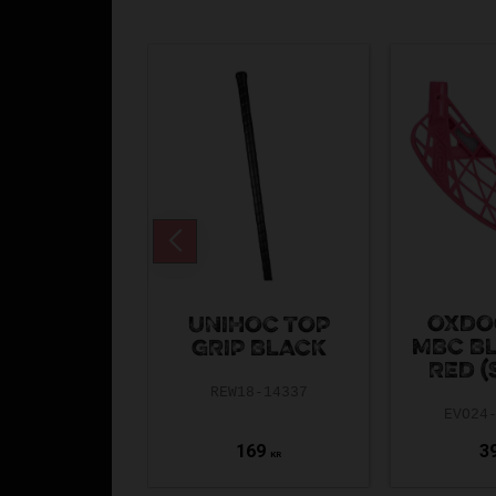
OXDO
UNIHOC TOP
MBC B
GRIP BLACK
RED (
REW18-14337
EVO24
169
3
KR