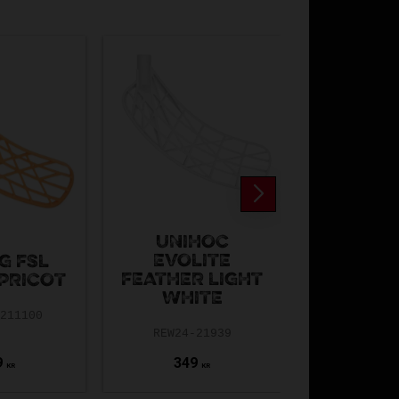
UNIHOC
EVOLITE
G FSL
UNIHO
FEATHER LIGHT
PRICOT
GRIP W
WHITE
5211100
RW-14
REW24-21939
9
349
169
KR
KR