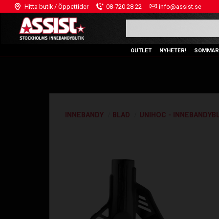
Hitta butik / Öppettider
08-720 28 22
info@assist.se
OUTLET
NYHETER!
SOMMAR
INNEBANDY
BLAD
UNIHOC - INNEBANDYB