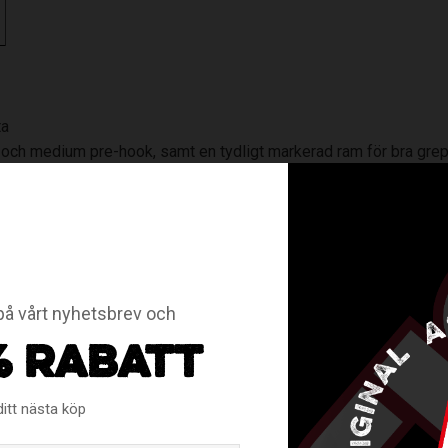
ta
och medium pre-hook, samt en tydligt markerad ram för bra grepp
å vårt nyhetsbrev och
ihoc
.
% RABATT
ditt nästa köp
RELATERADE PRODUKTER