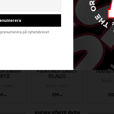
Email
enumerera
nte prenumerera på nyhetsbrevet
C EPIC
UNIHOC ICONIC
UNIHOC
R LIGHT
FEATHER LIGHT
HARD 
ITE
BLACK
REW20
6-11985
REW20-21817
49
299
30
KR
KR
ANDRA KÖPTE ÄVEN