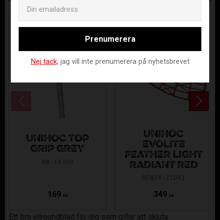
ANDRA KÖPTE ÄVEN
Email
Prenumerera
Nej tack
, jag vill inte prenumerera på nyhetsbrevet
UNIHOC
UNIHOC TOP
EVOLITE
GRIP GREY
FEATHER LIGHT
RW-14360
RADIANT RED
REW24-21941
169
349
KR
KR
Ett bra allroundblad för dig som gillar att skjuta