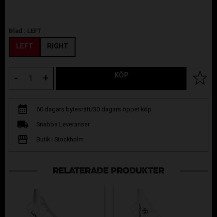
Blad :
LEFT
LEFT
RIGHT
KÖP
Lägg til
-
+
60 dagars bytesrätt/30 dagars öppet köp
Snabba Leveranser
Butik i Stockholm
RELATERADE PRODUKTER