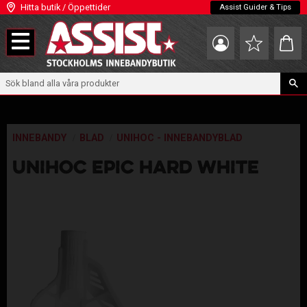
Hitta butik / Öppettider
Assist Guider & Tips
Meny
Kundva
Favoriter
INNEBANDY
BLAD
UNIHOC - INNEBANDYBLAD
UNIHOC EPIC HARD WHITE