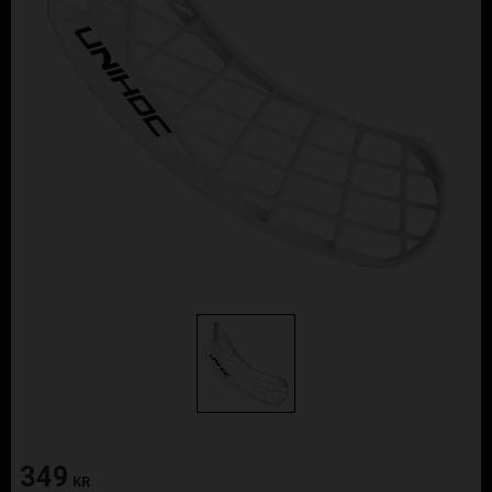
349
KR