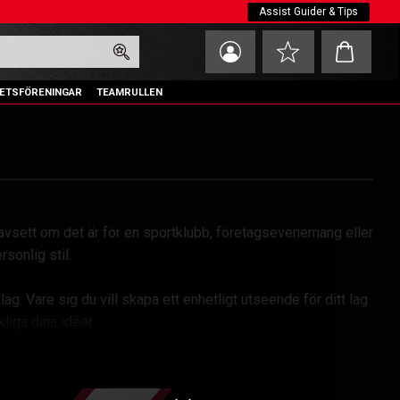
Assist Guider & Tips
Kundvagn
Favoriter
ETSFÖRENINGAR
TEAMRULLEN
avsett om det är för en sportklubb, företagsevenemang eller
sonlig stil.
ag. Vare sig du vill skapa ett enhetligt utseende för ditt lag
kliga dina idéer.
 träningskläder och matchställ. Vi ansvarar dessutom för den
ist.se så hjälper vi dig att skapa precis det du behöver!