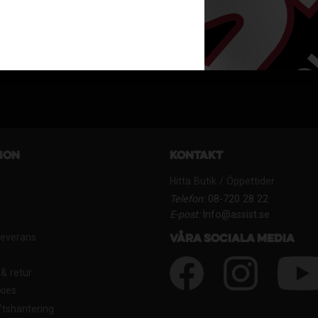
REW17-
40
140
34
KR
KR
ion
Kontakt
Hitta Butik / Öppettider
Telefon:
08-720 28 22
E-post:
Info@assist.se
Leverans
Våra sociala media
& retur
kies
tshantering