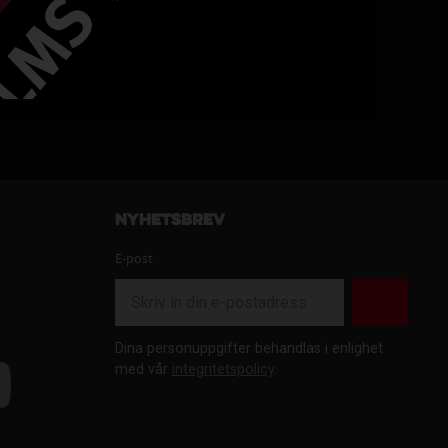
45030
9
KR
Nyhetsbrev
E-post
Dina personuppgifter behandlas i enlighet
med vår
integritetspolicy
.