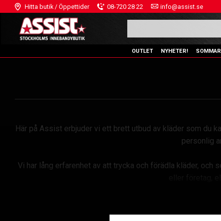
Hitta butik / Öppettider
08-720 28 22
info@assist.se
OUTLET
NYHETER!
SOMMAR
Här på Assist erbjuder vi ett brett utbud av kläder som du
personlig a
Vi har lång erfarenhet av att trycka och förädla kläder, och 
eller företag, e
Vi på Assist driver ett eget tryckeri där vi kan hjälpa til
grafiska profilen för flera föreningar och förbund. Har 