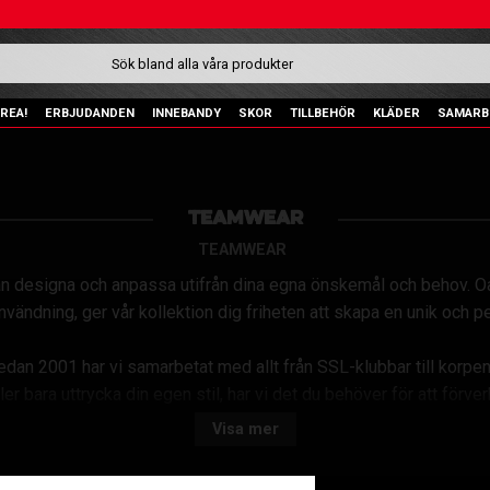
REA!
ERBJUDANDEN
INNEBANDY
SKOR
TILLBEHÖR
KLÄDER
SAMARB
TEAMWEAR
TEAMWEAR
 kan designa och anpassa utifrån dina egna önskemål och behov. O
nvändning, ger vår kollektion dig friheten att skapa en unik och per
sedan 2001 har vi samarbetat med allt från SSL-klubbar till korpenl
ller bara uttrycka din egen stil, har vi det du behöver för att förver
Visa mer
l med allt från framtagning av logotyper till tryck på arbetskläder,
du specifika önskemål kring tryck? Kontakta oss gärna på info@ass