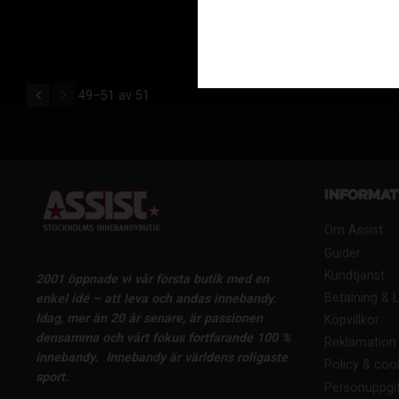
1
49–
51
av
51
Informat
Om Assist
Guider
Kundtjänst
2001 öppnade vi vår första butik med en
Betalning & 
enkel idé – att leva och andas innebandy.
Idag, mer än 20 år senare, är passionen
Köpvillkor
densamma och vårt fokus fortfarande 100 %
Reklamation 
innebandy.
Innebandy är världens roligaste
Policy & coo
sport.
Personuppgif