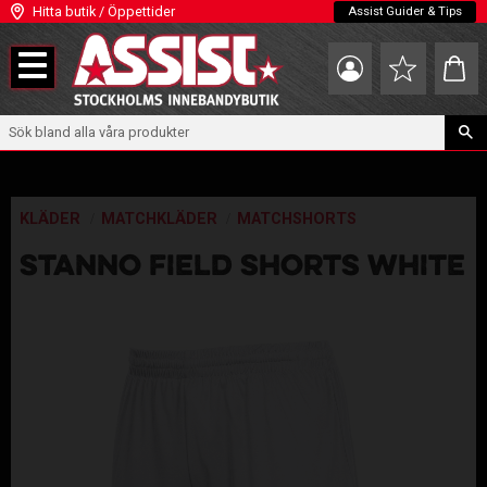
Hitta butik / Öppettider
Assist Guider & Tips
Meny
Kundva
Favoriter
KLÄDER
MATCHKLÄDER
MATCHSHORTS
STANNO FIELD SHORTS WHITE