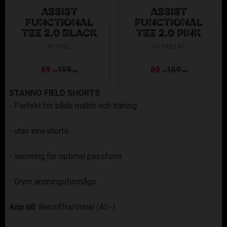
ASSIST
ASSIST
FUNCTIONAL
FUNCTIONAL
TEE 2.0 BLACK
TEE 2.0 PINK
AFT05L
AFT06140
69
159
69
159
KR
KR
KR
KR
STANNO FIELD SHORTS
- Perfekt för både match och träning
- utan inneshorts
- snörning för optimal passform
- Grym andningsförmåga
Köp till:
Bensiffra/Initial (40:-)