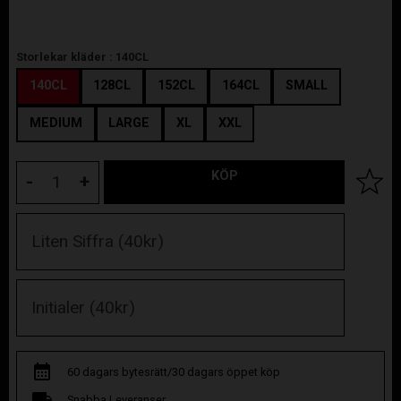
Storlekar kläder :
140CL
140CL
128CL
152CL
164CL
SMALL
MEDIUM
LARGE
XL
XXL
KÖP
Lägg til
-
+
60 dagars bytesrätt/30 dagars öppet köp
Snabba Leveranser