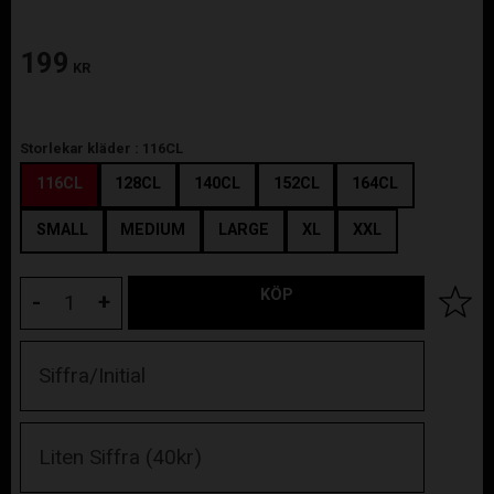
199
KR
Storlekar kläder :
116CL
116CL
128CL
140CL
152CL
164CL
SMALL
MEDIUM
LARGE
XL
XXL
KÖP
Lägg til
-
+