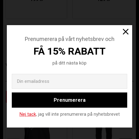
KR
KR
Lagerstatus
Beställningsvara
Prenumerera på vårt nyhetsbrev och
Artikelnr
STA-420004-8000-116
FÅ 15% RABATT
Tillverkare
Stanno Sverige AB
på ditt nästa köp
Visa alla produkter från Stanno Sverige AB
Email
ANDRA KÖPTE ÄVEN
Spara
Spara
Spara
Spara
57
57
30
30
%
%
%
%
Prenumerera
Nej tack
, jag vill inte prenumerera på nyhetsbrevet