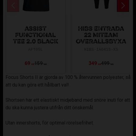
ASSIST
HIBS ENTRADA
FUNCTIONAL
22 MITEAM
TEE 2.0 BLACK
OVERALLSBYXA
AFT05L
HIBS-IA0415-XS
69
159
349
499
KR
KR
KR
KR
Focus Shorts II är gjorda av 100 % återvunnen polyester, så
att du kan göra ett hållbart val!
Shortsen har ett elastiskt midjeband med snöre inuti för att
du ska kunna justera utifrån ditt önskemål.
Utan innershorts, för optimal rörelsefrihet.