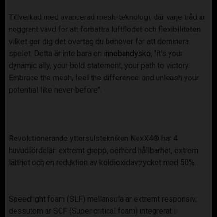
Tillverkad med avancerad mesh-teknologi, där varje tråd är
noggrant vävd för att förbättra luftflödet och flexibiliteten,
vilket ger dig det övertag du behöver för att dominera
spelet. Detta är inte bara en
innebandysko
, "it's your
dynamic ally, your bold statement, your path to victory.
Embrace the mesh, feel the difference, and unleash your
potential like never before".
Revolutionerande yttersulstekniken NexX4® har 4
huvudfördelar: extremt grepp, oerhörd hållbarhet, extrem
lätthet och en reduktion av koldioxidavtrycket med 50%.
Speedlight foam (SLF) mellansula är extremt responsiv,
dessutom är SCF (Super critical foam) integrerat i