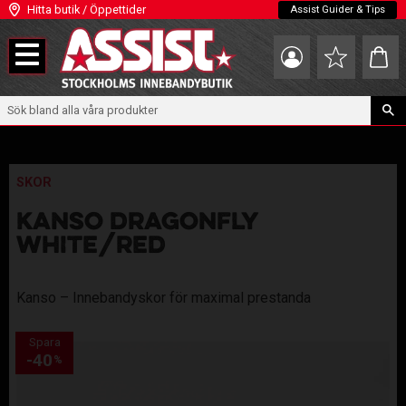
Hitta butik / Öppettider
Assist Guider & Tips
Meny
Kundva
Favoriter
SKOR
KANSO DRAGONFLY
WHITE/RED
Kanso – Innebandyskor för maximal prestanda
Spara
40
%