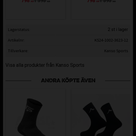
798
1 595
798
1 595
KR
KR
KR
KR
Lagerstatus
2 st i lager
Artikelnr
KS24-1002-3623-12
Tillverkare
Kanso Sports
Visa alla produkter från Kanso Sports
ANDRA KÖPTE ÄVEN