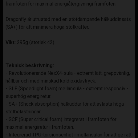
framfoten för maximal energiåtergivningi framfoten.
Dragonfly är utrustad med en stötdämpande hälkuddinsats
(SA+) för att minimera höga stötkrafter.
Vikt:
295g (storlek 42)
Teknisk beskrivning:
- Revolutionerande NexX4-sula - extremt lätt, greppvänlig,
hållbar och med minskad koldioxidavtryck.
- SLF (Speedlight foam) mellansula - extremt responsiv -
superhög energiretur.
- SA+ (Shock absorption) hälkuddar för att avlasta höga
stötbelastningar.
- SCF (Super critical foam) integrerat i framfoten för
maximal energiretur i framfoten.
- Integrerad TPU-torsionsenhet i mellansulan för att ge rätt