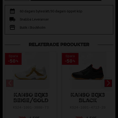
60 dagars bytesrätt/30 dagars öppet köp
Snabba Leveranser
Butik i Stockholm
RELATERADE PRODUKTER
Spara
Spara
50
50
%
%
KANSO EQx3
KANSO EQx3
BEIGE/GOLD
BLACK
KS24-1001-3800-73
KS24-1001-4712-20