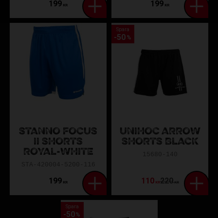
199
199
KR
KR
Spara
50
%
STANNO FOCUS
UNIHOC ARROW
II SHORTS
SHORTS BLACK
ROYAL-WHITE
15680-140
STA-420004-5200-116
199
110
220
KR
KR
KR
Spara
50
%