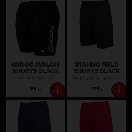
OXDOG AVALON
STANNO FIELD
SHORTS BLACK
SHORTS BLACK
EVO-5182007-152
STA17-420000-8000-128
300
129
KR
KR