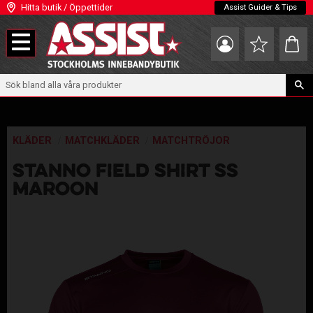
Hitta butik / Öppettider
Assist Guider & Tips
Meny
Kundva
Favoriter
KLÄDER
MATCHKLÄDER
MATCHTRÖJOR
STANNO FIELD SHIRT SS
MAROON