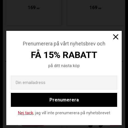
169
169
KR
KR
Lagerstatus
Beställningsvara
Prenumerera på vårt nyhetsbrev och
Artikelnr
STA-410001-6090-128
FÅ 15% RABATT
ANDRA KÖPTE ÄVEN
på ditt nästa köp
Email
Prenumerera
Nej tack
, jag vill inte prenumerera på nyhetsbrevet