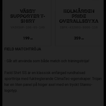
VÄSBY
KOLMÅRDEN
SUPPORTER T-
PRIDE
SHIRT
OVERALLSBYXA
VAIKSUP-106-65-140
IBFK-432003-8000-116
199
359
KR
KR
FIELD MATCHTRÖJA
- Går att använda som både match och träningströja!
Field Shirt SS är en klassisk enfärgad rundhalsad
sporttröja med fuktreglerande ClimaTec-egenskaper. Tröjan
har en liten panel på höger axel med en tryckt Stanno-
logotyp.