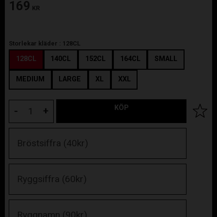
169
KR
Storlekar kläder :
128CL
128CL
140CL
152CL
164CL
SMALL
MEDIUM
LARGE
XL
XXL
KÖP
Lägg til
-
+