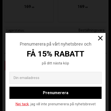
169
169
KR
KR
Lagerstatus
Beställningsvara
Artikelnr
STA-410006-3800-116
Prenumerera på vårt nyhetsbrev och
FÅ 15% RABATT
ANDRA KÖPTE ÄVEN
på ditt nästa köp
Spara
Spara
50
50
%
%
Email
Prenumerera
Nej tack
, jag vill inte prenumerera på nyhetsbrevet