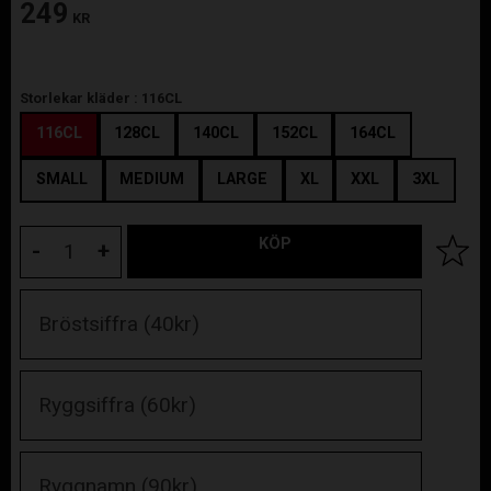
249
KR
Storlekar kläder :
116CL
116CL
128CL
140CL
152CL
164CL
SMALL
MEDIUM
LARGE
XL
XXL
3XL
KÖP
Lägg til
-
+