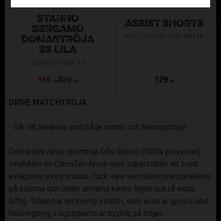
STANNO
ASSIST SHORTS
BERGAMO
AS17-10100-128-BUTIK
DOMARTRÖJA
SS LILA
429001-6380-XS
165
329
129
KR
KR
KR
DRIVE MATCHTRÖJA
- Går att använda som både match och träningströja!
Denna bekväma sporttröja från Stanno (100% polyester)
innehåller en ClimaTec-finish som säkerställer att svett
avlägsnas extra snabbt. Tack vare ventilationsnätpanelerna
på sidorna och under armarna känns tröjan också extra
luftig. Tröjan har en trevlig stretch, som även är gjord i rund
halsringning. Logotyperna är tryckta på tröjan.