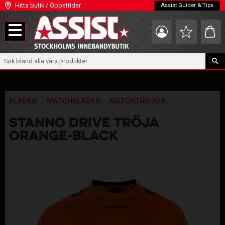
Hitta butik / Öppettider
Assist Guider & Tips
Meny
Kundva
Favoriter
KLÄDER
MATCHKLÄDER
MATCHTRÖJOR
STANNO DRIVE TRÖJA
ORANGE-BLACK