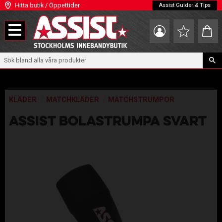
Hitta butik / Öppettider
Assist Guider & Tips
Meny
Kundva
Favoriter
KLÄDER
MATCHKLÄDER
MATCHSTRUMPOR
ASSIST BOLASTRUMPA SVART