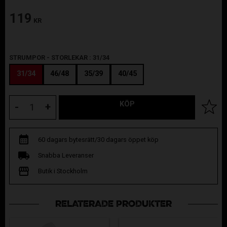
119
KR
STRUMPOR - STORLEKAR :
31/34
31/34
46/48
35/39
40/45
KÖP
Lägg til
-
+
60 dagars bytesrätt/30 dagars öppet köp
Snabba Leveranser
Butik i Stockholm
RELATERADE PRODUKTER