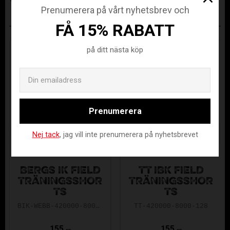
Prenumerera på vårt nyhetsbrev och
FÅ 15% RABATT
ANDRA KÖPTE ÄVEN
på ditt nästa köp
Email
Prenumerera
Nej tack
, jag vill inte prenumerera på nyhetsbrevet
BERGS IK FIELD
TT IBK FIELD
TRÄNINGSSHOR
TRÄNINGSSHOR
TS
TS
BIK-WEBB-420000-8000-128
TT-420000-8000-128
155
155