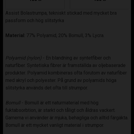
KR
KR
Assist Bolastrumpa, tekniskt stickad med mycket bra
passform och hög slitstyrka
Material
: 77% Polyamid, 20% Bomull, 3% Lycra.
Polyamid (nylon)
- En blandning av syntetfiber och
naturfiber. Syntetiska fibrer är framställda av oljebaserade
produkter. Polyamid kombineras ofta förutom av naturfiber
med akryl och polyester. På grund av polyamids höga
slitstyrka används det ofta till strumpor.
Bomull
- Bomull är ett naturmaterial med hög
fuktabsorbtion, är starkt och tåligt och åldras vackert.
Garnerna vi använder är mjuka, behagliga och alltid färgäkta.
Bomull är ett mycket vanligt material i strumpor.