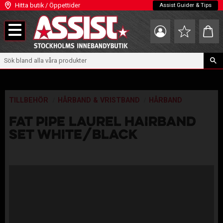
Hitta butik / Öppettider
Assist Guider & Tips
Meny
Kundva
Favoriter
TILLBEHÖR
HÅRBAND & VRISTBAND
HÅRBAND
FAT PIPE LAUREL HAIRBAND
SET WHITE/BLACK