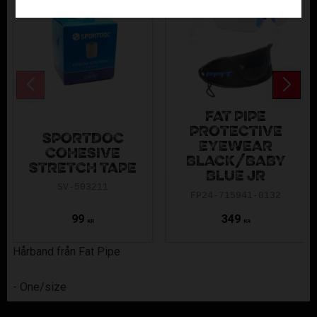
FAT PIPE
PROTECTIVE
SPORTDOC
EYEWEAR
COHESIVE
BLACK/BABY
STRETCH TAPE
BLUE JR
SV-503211
FP24-715941-0132
99
349
KR
KR
Hårband från Fat Pipe
- One/size