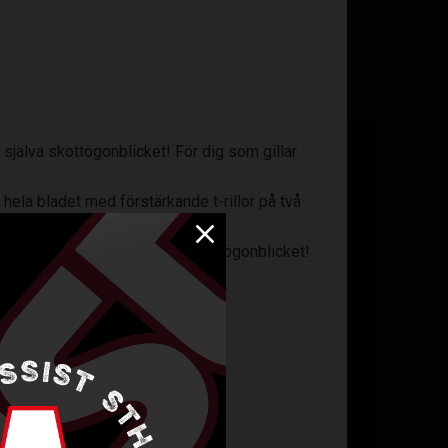
 själva skottögonblicket! För dig som gillar
ela bladet med förstärkande t-rillor på två
ft Feel PP-plasten i själva skottögonblicket!