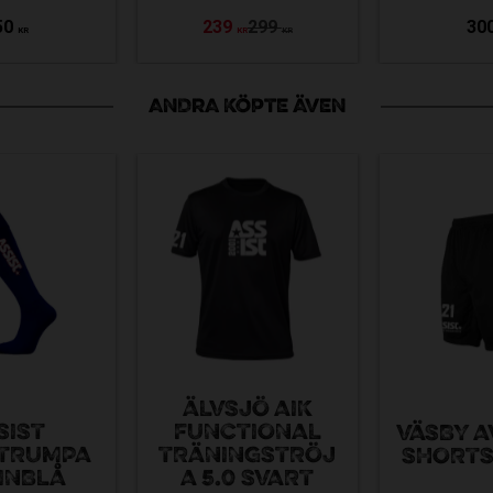
50
239
299
30
KR
KR
KR
ANDRA KÖPTE ÄVEN
ÄLVSJÖ AIK
SIST
FUNCTIONAL
VÄSBY 
TRUMPA
TRÄNINGSTRÖJ
SHORTS
INBLÅ
A 5.0 SVART