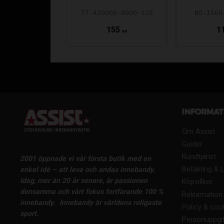
TT-420000-8000-128
BO-1568
155
1
KR
Informat
Om Assist
Guider
Kundtjänst
2001 öppnade vi vår första butik med en
Betalning & 
enkel idé – att leva och andas innebandy.
Idag, mer än 20 år senare, är passionen
Köpvillkor
densamma och vårt fokus fortfarande 100 %
Reklamation 
innebandy.
Innebandy är världens roligaste
Policy & coo
sport.
Personuppgif