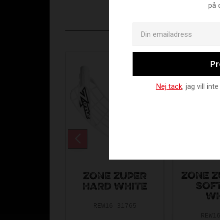
på 
Pr
Nej tack
, jag vill i
ZONE Z
ZONE ZUPER
SOFT
HARD WHITE
WH
REW16-31765
REW1