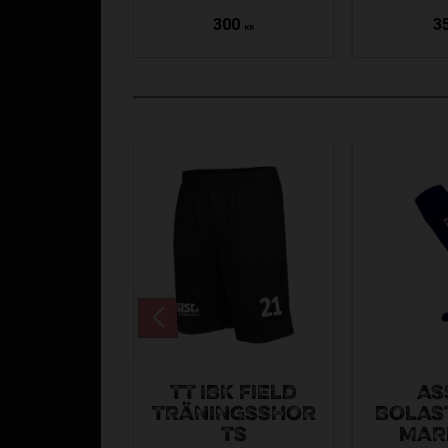
300
3
KR
TT IBK FIELD
AS
TRÄNINGSSHOR
BOLAS
TS
MAR