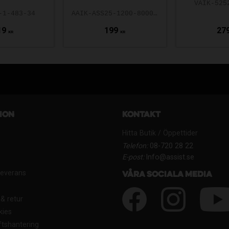
VAIK-525
-1-483-34
AAIK-ASS25-1200-8000-5.0-140
19
199
27
KR
KR
ion
Kontakt
Hitta Butik / Öppettider
Telefon:
08-720 28 22
E-post:
Info@assist.se
Leverans
Våra sociala media
& retur
kies
tshantering