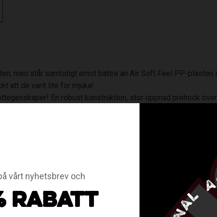
ten, men står samtidigt emot bättre än Air Soft Feel PP-plasten i
 att de varit lite för mjuka!
ttegenskaper! En robust konstruktion, stor öppnad prehook över h
 den vanliga PE-plasten, men står samtidigt emot bättre än Air So
kanske ibland tyckt att de varit lite för mjuka!
enskaper!
å vårt nyhetsbrev och
% RABATT