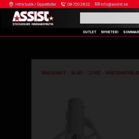
Hitta butik / Öppettider
08-720 28 22
info@assist.se
OUTLET
NYHETER!
SOMMAR
INNEBANDY
BLAD
ZONE - INNEBANDYBLA