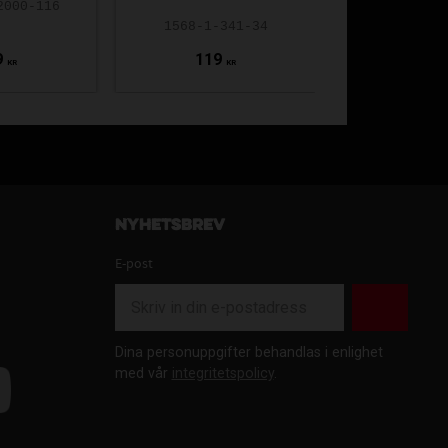
2000-116
1568-1-341-34
REW25-3
9
119
850
1 
KR
KR
KR
Nyhetsbrev
E-post
Dina personuppgifter behandlas i enlighet
med vår
integritetspolicy
.