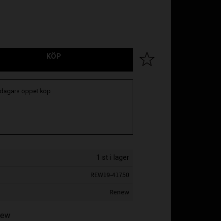
KÖP
Lägg till i favoriter
 dagars öppet köp
1 st i lager
REW19-41750
Renew
enew