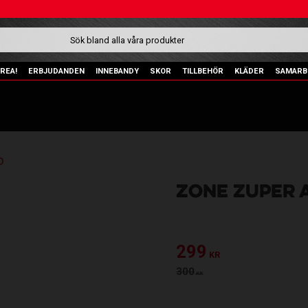
REA!
ERBJUDANDEN
INNEBANDY
SKOR
TILLBEHÖR
KLÄDER
SAMARB
D
ZONE ZUPER 
Nedsatt pris:
299
KR
Ordinarie pris:
300
KR