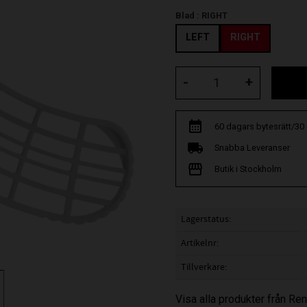
Blad :
RIGHT
LEFT
RIGHT
-
+
60 dagars bytesrätt/30
Snabba Leveranser
Butik i Stockholm
Lagerstatus
Artikelnr
Tillverkare
Visa alla produkter från R