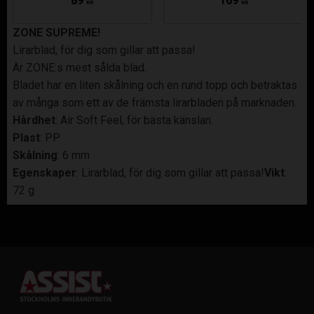
89
169
KR
KR
ZONE SUPREME!
Lirarblad, för dig som gillar att passa!
Är ZONE:s mest sålda blad.
Bladet har en liten skålning och en rund topp och betraktas
av många som ett av de främsta lirarbladen på marknaden.
Hårdhet
: Air Soft Feel, för bästa känslan.
Plast
: PP
Skålning
: 6 mm
Egenskaper
: Lirarblad, för dig som gillar att passa!
Vikt
:
72 g