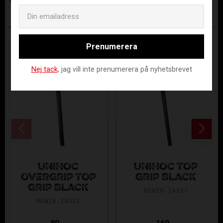
Visa alla produkter från Renew
Email
ANDRA KÖPTE ÄVEN
Prenumerera
Nej tack
, jag vill inte prenumerera på nyhetsbrevet
UNIHOC
UNIHOC TOP
OVERGRIP TOP
GRIP BLACK
GRIP BLACK
REW18-14337
REW18-14331