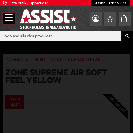
Hitta butik / Öppettider
Assist Guider & Tips
Meny
Kundva
Favoriter
INNEBANDY
BLAD
ZONE - INNEBANDYBLAD
ZONE SUPREME AIR SOFT
FEEL YELLOW
LIMITED EDT.
Spara
40
%