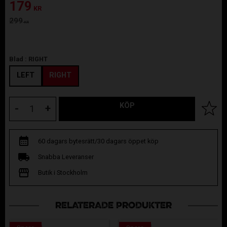
Nedsatt pris:
179
KR
Ordinarie pris:
299
KR
Blad :
RIGHT
LEFT
RIGHT
KÖP
Lägg til
-
+
60 dagars bytesrätt/30 dagars öppet köp
Snabba Leveranser
Butik i Stockholm
RELATERADE PRODUKTER