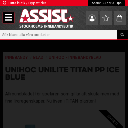
Hitta butik / Öppettider
Assist Guider & Tips
Meny
Kundva
Favoriter
INNEBANDY
BLAD
UNIHOC - INNEBANDYBLAD
UNIHOC UNILITE TITAN PP ICE
BLUE
Allroundbladet för spelaren som gillar att skjuta men med
fina liraregenskaper. Nu även i TITAN-plasten!
NYHET!