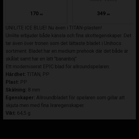
170
349
KR
KR
UNILITE ICE BLUE! Nu även i TITAN-plasten!
Unilite erbjuder både känsla och fina skottegenskaper. Det
tar även över tronen som det lättaste bladet i Unihocs
sortiment. Bladet har en medium prehook där det både är
skålat samt har en lätt "bananböj"
Ett moderniserat EPIC blad för allroundspelaren.
Hårdhet:
TITAN, PP
Plast:
PP
Skålning:
8 mm
Egenskaper:
Allroundbladet för spelaren som gillar att
skjuta men med fina liraregenskaper.
Vikt:
64,5 g