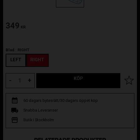
349
KR
Blad :
RIGHT
LEFT
RIGHT
KÖP
Lägg til
-
+
60 dagars bytesrätt/30 dagars öppet köp
Snabba Leveranser
Butik i Stockholm