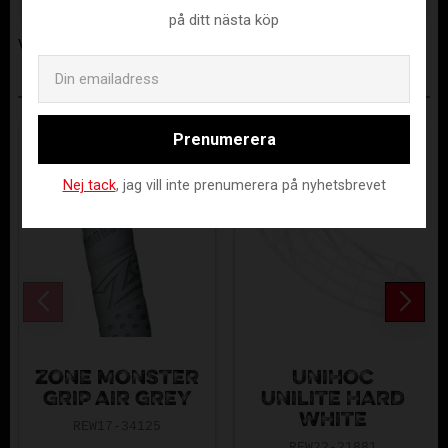
på ditt nästa köp
Visa alla produkter från Renew
Email
ANDRA KÖPTE ÄVEN
Prenumerera
Nej tack
, jag vill inte prenumerera på nyhetsbrevet
ZONE MONSTER
UNIHOC
GRIP AIR GREY
UNILITE HARD
WHITE
REW17-34125
REW22-21881