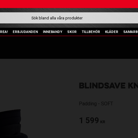
REA!
ERBJUDANDEN
INNEBANDY
SKOR
TILLBEHÖR
KLÄDER
SAMARB
BLINDSAVE K
Padding - SOFT
1 599
KR