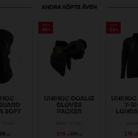
ANDRA KÖPTE ÄVEN
Spara
Spara
Spara
Spara
40
40
50
50
%
%
%
%
IHOC
UNIHOC GOALIE
UNIHOC
GUARD
GLOVES
T-S
A SOFT
PACKER
LONGS
3-12494
REW17-22507
1566
300
210
350
275
KR
KR
KR
KR