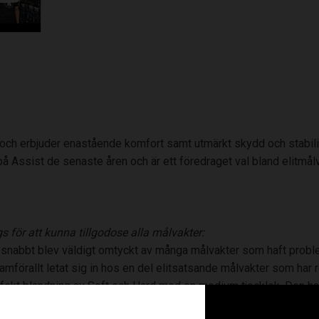
ch erbjuder enastående komfort samt utmärkt skydd och stabili
 Assist de senaste åren och är ett föredraget val bland elitmålv
s för att kunna tillgodose alla målvakter:
om snabbt blev väldigt omtyckt av många målvakter som haft prob
mförallt letat sig in hos en del elitsatsande målvakter som har r
fekt blandning av Soft och Hard med en medium tjocklek. Den har