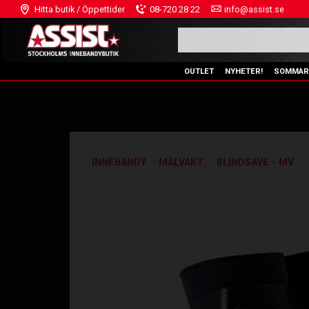
Hitta butik / Öppettider
08-720 28 22
info@assist.se
OUTLET
NYHETER!
SOMMAR
INNEBANDY
MÅLVAKT
BLINDSAVE - MV