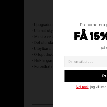
Prenumerera p
- Uppgraderad design med mer hållbara kom
- Ultimat skydd, säkerhet och komfort
FÅ 15
- Mindre vikt
- Det största urvalet av Padding - Soft, Hard,
på 
- Utbytbar stoppning
- Ortopediskt tyg
- Halkfri gummilinje integrerad i knäskydden
- Förbättrat remssystem
Pr
Nej tack
, jag vill i