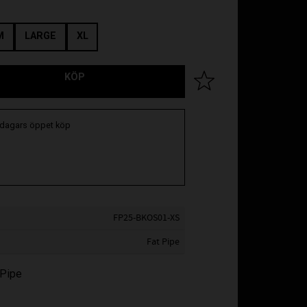
M
LARGE
XL
KÖP
Lägg till i favoriter
 dagars öppet köp
FP25-BKOS01-XS
Fat Pipe
 Pipe