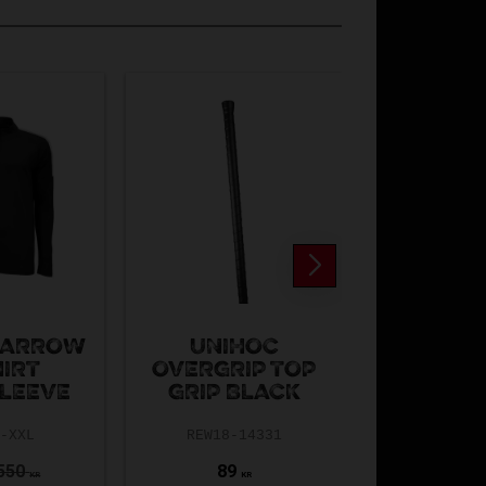
 ARROW
UNIHOC
UNIHO
HIRT
OVERGRIP TOP
GRIP B
LEEVE
GRIP BLACK
REW18-1
9-XXL
REW18-14331
550
89
169
KR
KR