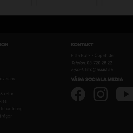
ion
Kontakt
Hitta Butik / Öppettider
Telefon:
08-720 28 22
E-post:
Info@assist.se
Leverans
Våra sociala media
& retur
kies
tshantering
frågor