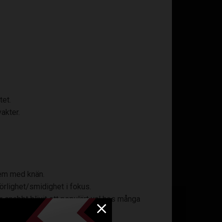
tet.
akter.
lem med knän.
örlighet/smidighet i fokus.
 snabbt blivit ett populärt val hos många