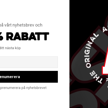
å vårt nyhetsbrev och
ponenter
% RABATT
 Mix
ditt nästa köp
Email
enumerera
nte prenumerera på nyhetsbrevet
RELATERADE PRODUKTER