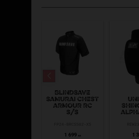
BLINDSAVE
SAMURAI CHEST
UN
ARMOUR RC
SHIN
S/S
ALPH
FP24-BRCSS02-XS
REW2
1 699
1 
KR