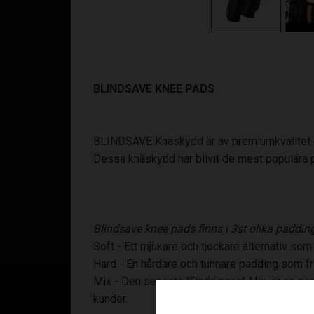
BLINDSAVE KNEE PADS
BLINDSAVE Knäskydd är av premiumkvalitet o
Dessa knäskydd har blivit de mest populära på
Blindsave knee pads finns i 3st olika padding
Soft - Ett mjukare och tjockare alternativ s
Hard - En hårdare och tunnare padding som fra
Mix - Den senaste "Paddingen" Mix, är en per
kunder.