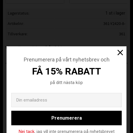
Lagerstatus
1 st i lager
Artikelnr
361-Y2420-8-
Tillverkare
361
Visa alla produkter från 361
Prenumerera på vårt nyhetsbrev och
ANDRA KÖPTE ÄVEN
FÅ 15% RABATT
på ditt nästa köp
Email
Prenumerera
Nej tack
, jag vill inte prenumerera på nyhetsbrevet