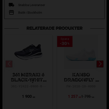
Snabba Leveranser
Butik i Stockholm
RELATERADE PRODUKTER
Spara
30
%
361 MERAKI 6
KANSO
BLACK-WHITE
DRAGONFLY 2
MEN´S
WHITE-ICE
361-Y2422-0900-8--
FW-1010-10-4000
BLUE 2025
1 900
1 257
1 795
KR
KR
KR