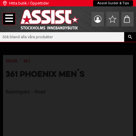
Hitta butik / Öppettider
Assist Guider & Tips
Meny
Kundva
Favoriter
SKOR
361
361 PHOENIX MEN´S
Runningsko - Road