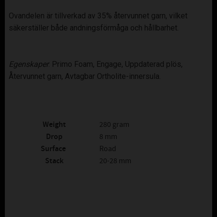
Ovandelen är tillverkad av 35% återvunnet garn, vilket
säkerställer både andningsförmåga och hållbarhet.
Egenskaper
: Primo Foam, Engage, Uppdaterad plös,
Återvunnet garn, Avtagbar Ortholite-innersula.
Weight
280 gram
Drop
8 mm
Surface
Road
Stack
20-28 mm