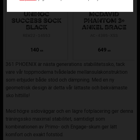
UNIHOC
MCDAVID
SUCCESS SOCK
PHANTOM 3+
BLACK
ANKEL BRACE
REW22-14553
AC-4305-XSS
140
649
KR
KR
361 PHOENIX är nästa generations stabilitetssko, tack
vare vår toppmoderna tvådelade mellansulakonstruktion
som erbjuder både stöd och dämpning. Med en ny
geometrisk design är detta vår lättaste och bekvämaste
sko hittills!
Med högre sidoväggar och en lägre fotplacering ger denna
träningssko maximal stabilitet, samtidigt som
kombinationen av Primo- och Engage-skum ger lätt
komfort och exakt fotstöd.