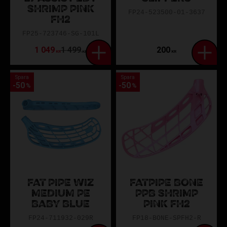
SHRIMP PINK
FP24-523500-01-3637
FH2
FP25-723746-SG-101L
1 049
1 499
200
KR
KR
KR
Spara
Spara
50
50
%
%
FAT PIPE WIZ
FATPIPE BONE
MEDIUM PE
PPB SHRIMP
BABY BLUE
PINK FH2
FP24-711932-029R
FP18-BONE-SPFH2-R