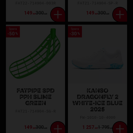
FAT22-714904-003R
FAT21-714904-SP-R
149
300
149
300
KR
KR
KR
KR
Spara
Spara
50
30
%
%
FATPIPE SPD
KANSO
PPH SLIME
DRAGONFLY 2
GREEN
WHITE-ICE BLUE
2025
FAT21-714904-SG-R
FW-1010-10-4000
149
300
1 257
1 795
KR
KR
KR
KR