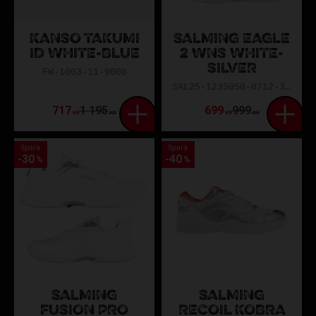
KANSO TAKUMI
SALMING EAGLE
ID WHITE-BLUE
2 WNS WHITE-
SILVER
FW-1003-11-9000
SAL25-1235050-0712-3623
717
1 195
699
999
KR
KR
KR
KR
Spara
Spara
30
40
%
%
SALMING
SALMING
FUSION PRO
RECOIL KOBRA