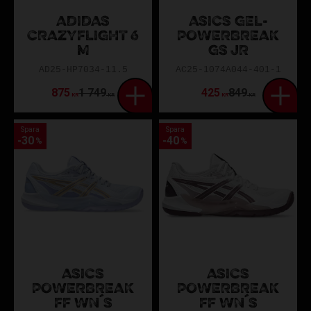
ADIDAS
ASICS GEL-
CRAZYFLIGHT 6
POWERBREAK
M
GS JR
AD25-HP7034-11.5
AC25-1074A044-401-1
875
1 749
425
849
KR
KR
KR
KR
Spara
Spara
30
40
%
%
ASICS
ASICS
POWERBREAK
POWERBREAK
FF WN´S
FF WN´S