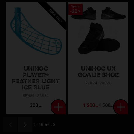
Spara
ASSIST ONLY
20
%
UNIHOC
UNIHOC UX
PLAYER+
GOALIE SHOE
FEATHER LIGHT
REW24-28028
ICE BLUE
REW20-21831
300
1 200
1 500
KR
KR
KR
1–
48
av
56