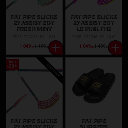
FAT PIPE SLICKS
FAT PIPE SLICKS
27 ASSIST EDT
27 ASSIST EDT
FRESH MINT
LE PINK FH2
FP25-723746-MR-101L
FP25-723746-PY-101R
1 049
1 499
1 049
1 499
KR
KR
KR
KR
Spara
ASSIST ONLY
30
%
FAT PIPE SLICKS
FAT PIPE
27 ASSIST EDT
SLIPPERS