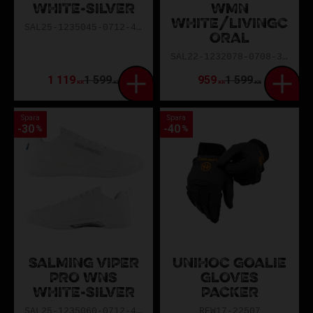
WHITE-SILVER
WMN
WHITE/LIVINGC
SAL25-1235045-0712-4600
ORAL
SAL22-1232078-0708-3623
1 119
1 599
959
1 599
KR
KR
KR
KR
Spara
Spara
30
40
%
%
SALMING VIPER
UNIHOC GOALIE
PRO WNS
GLOVES
WHITE-SILVER
PACKER
SAL25-1235060-0712-4000
REW17-22507