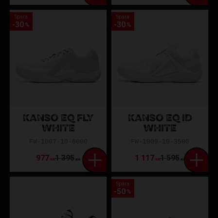
Spara
Spara
30
30
%
%
KANSO EQ FLY
KANSO EQ ID
WHITE
WHITE
FW-1007-10-6000
FW-1009-10-3500
977
1 395
1 117
1 595
KR
KR
KR
KR
Spara
50
%