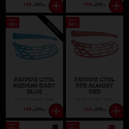
149
300
149
299
KR
KR
KR
KR
Spara
Spara
ASSIST ONLY
50
50
%
%
FATPIPE CTRL
FATPIPE CTRL
MEDIUM BABY
PPB ALMOST
BLUE
RED
FAT23-714905-006L
FP24-714905-019L
149
299
149
299
KR
KR
KR
KR
Spara
Spara