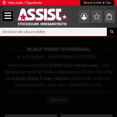
Hitta butik / Öppettider
Assist Guider & Tips
Meny
Kundva
Favoriter
BLACK FRIDAY SUPERDEAL!
BLACK FRIDAY!
BLACK FRIDAY SUPERDEAL!
Välkommen till
Assist SUPER SALE Black Friday
– den
största och mest fartfyllda innebandyrean på året! Här hittar
du
maxade Black Friday-rabatter
på hela vårt sortiment:
innebandyklubbor, blad, skor, målvaktsutrustning,
träningskläder och alla tillbehör du behöver för säsongen.
Visa mer
Oavsett om du spelar på elitnivå, tränar i korpen eller letar
innebandyutrustning till barn och ungdomar är detta perfekta