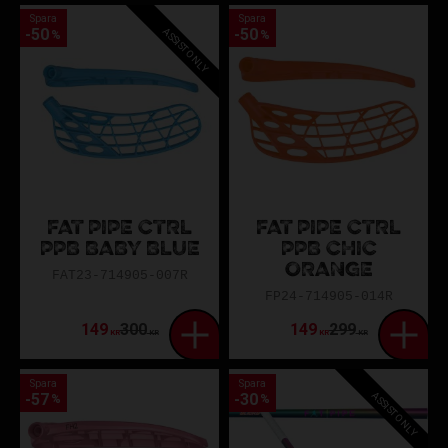
Spara
Spara
ASSIST ONLY
50
50
%
%
FAT PIPE CTRL
FAT PIPE CTRL
PPB BABY BLUE
PPB CHIC
ORANGE
FAT23-714905-007R
FP24-714905-014R
149
300
149
299
KR
KR
KR
KR
Spara
Spara
ASSIST ONLY
57
30
%
%