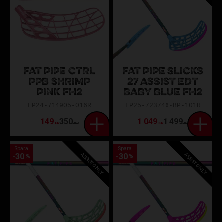
FAT PIPE CTRL
FAT PIPE SLICKS
PPB SHRIMP
27 ASSIST EDT
PINK FH2
BABY BLUE FH2
FP24-714905-016R
FP25-723746-BP-101R
149
350
1 049
1 499
KR
KR
KR
KR
Spara
Spara
ASSIST ONLY
ASSIST ONLY
30
30
%
%