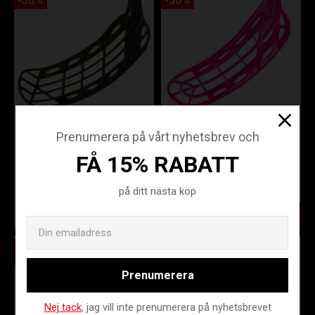
50
50
%
%
FATPIPE GODAR
FATPIPE JAB
Prenumerera på vårt nyhetsbrev och
MEDIUM BLACK
MEDIUM NEON
FÅ 15% RABATT
PINK
711933R
FP16-714900PINR
på ditt nästa köp
149
300
149
300
KR
KR
KR
KR
Email
Spara
Spara
50
50
%
%
Prenumerera
Nej tack
, jag vill inte prenumerera på nyhetsbrevet