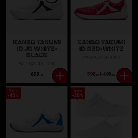
KANSO TAKUMI
KANSO TAKUMI
ID JR WHITE-
ID RED-WHITE
BLACK
FW-1003-41-4000
FW-1008-13-125C
699
598
1 195
KR
KR
KR
Spara
Spara
40
30
%
%