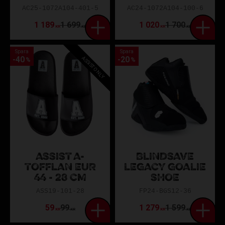
AC25-1072A104-401-5
AC24-1072A104-100-6
1 189
1 699
1 020
1 700
KR
KR
KR
KR
Spara
Spara
ASSIST ONLY
40
20
%
%
ASSIST A-
BLINDSAVE
TOFFLAN EUR
LEGACY GOALIE
44 - 28 CM
SHOE
ASS19-101-28
FP24-BGS12-36
59
99
1 279
1 599
KR
KR
KR
KR