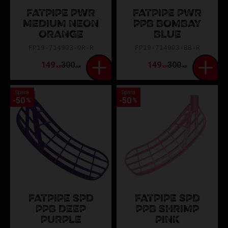
FATPIPE PWR
FATPIPE PWR
MEDIUM NEON
PPB BOMBAY
ORANGE
BLUE
FP19-714903-OR-R
FP19-714903-BB-R
149
300
149
300
KR
KR
KR
KR
Spara
Spara
50
50
%
%
FATPIPE SPD
FATPIPE SPD
PPB DEEP
PPB SHRIMP
PURPLE
PINK