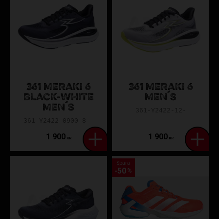
361 MERAKI 6
361 MERAKI 6
BLACK-WHITE
MEN´S
MEN´S
361-Y2422-12-
361-Y2422-0900-8--
1 900
1 900
KR
KR
Spara
50
%