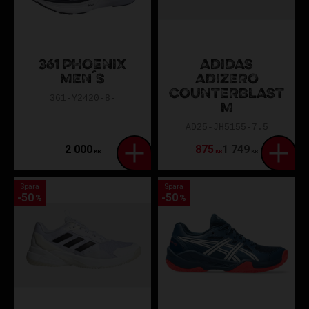
361 PHOENIX
ADIDAS
MEN´S
ADIZERO
COUNTERBLAST
361-Y2420-8-
M
AD25-JH5155-7.5
2 000
875
1 749
KR
KR
KR
Spara
Spara
50
50
%
%