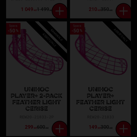
1 049
1 499
210
350
KR
KR
KR
KR
Spara
Spara
ASSIST ONLY
50
50
KAMPANJ!
%
%
ASSIST ONLY
UNIHOC
UNIHOC
PLAYER+ 2-PACK
PLAYER+
FEATHER LIGHT
FEATHER LIGHT
CERISE
CERISE
REW20-21833-2P
REW20-21833
299
600
149
300
KR
KR
KR
KR