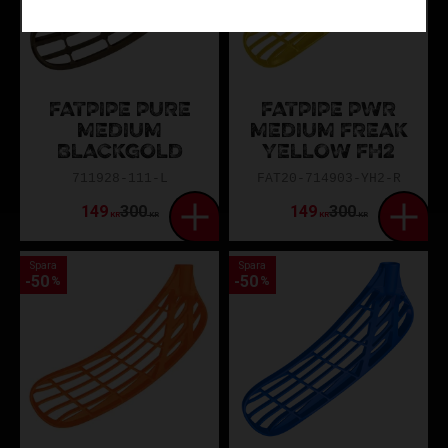
FATPIPE PURE
FATPIPE PWR
MEDIUM
MEDIUM FREAK
BLACKGOLD
YELLOW FH2
711928-111-L
FAT20-714903-YH2-R
149
300
149
300
KR
KR
KR
KR
Spara
Spara
50
50
%
%