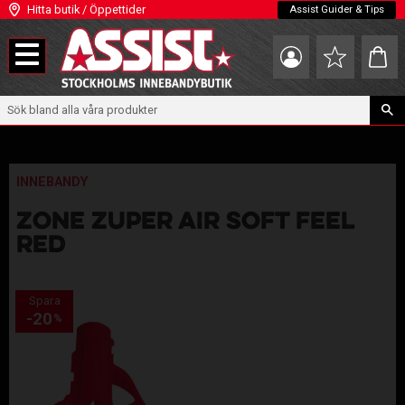
Hitta butik / Öppettider
Assist Guider & Tips
Meny
Kundva
Favoriter
INNEBANDY
ZONE ZUPER AIR SOFT FEEL
RED
Spara
20
%