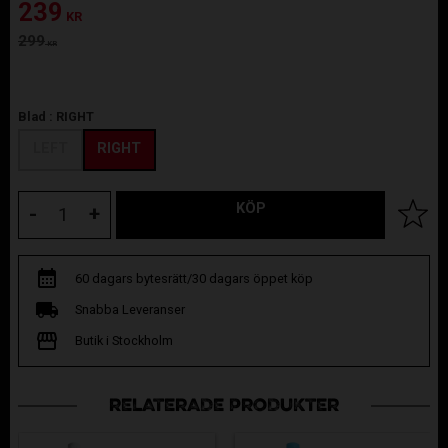
Nedsatt pris:
239
KR
Ordinarie pris:
299
KR
Blad :
RIGHT
LEFT
RIGHT
KÖP
Lägg til
-
+
60 dagars bytesrätt/30 dagars öppet köp
Snabba Leveranser
Butik i Stockholm
RELATERADE PRODUKTER