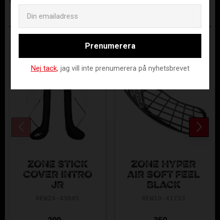
Visa alla produkter från Renew
Email
ANDRA KÖPTE ÄVEN
Prenumerera
Nej tack
, jag vill inte prenumerera på nyhetsbrevet
ZONE STICK
ZONE HYPER
COVER INTRO
AIR SOFT FEEL
JR
BLACK
REW24-43045
REW19-41733