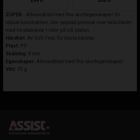
299
350
KR
KR
ZUPER
- Allroundblad med fina skottegenskaper! En
robust konstruktion, stor öppnad prehook över hela bladet
med förstärkande t-rillor på två ställen.
Hårdhet:
Air Soft Feel, för bästa känslan.
Plast:
PP
Skålning:
8 mm
Egenskaper:
Allroundblad med fina skottegenskaper!
Vikt:
73 g