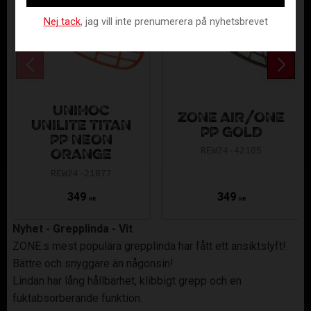
Nej tack
, jag vill inte prenumerera på nyhetsbrevet
UNIHOC
ZONE AIR/ONE
UNILITE TITAN
PP GOLD
PP NEON
REW24-42105
ORANGE
REW24-21877
349
349
KR
KR
Nyhet - Grepplinda - Vit
ZONE:s mest populära grepplinda har fått ett ansiktslyft!
Bättre och snyggare än någonsin!
Lindan har lång hållbarhet, klibbigt grepp och en
fuktabsorberande funktion.