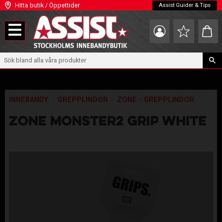
Hitta butik / Öppettider
Assist Guider & Tips
Meny
Kundva
Favoriter
INNEBANDY
GREPPLINDOR
ZONE - GREPPLINDOR
ZONE MONSTER2 GRIP WHITE