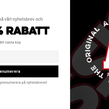
å vårt nyhetsbrev och
% RABATT
ditt nästa köp
Email
enumerera
nte prenumerera på nyhetsbrevet
RELATERADE PRODUKTER
Spara
Spara
Spara
Spara