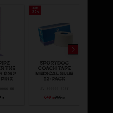
Spara
Spara
32
32
%
%
PIPE
SPORTDOC
R THE
COACH TAPE
VÄSBY A
R GRIP
MEDICAL BLUE
SHORTS
 PINK
32-PACK
VAIK-5252
19900-55
SV-500000-32ST
9
649
960
279
KR
KR
KR