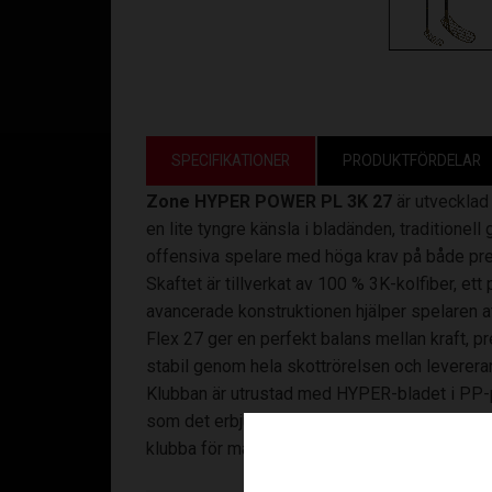
SPECIFIKATIONER
PRODUKTFÖRDELAR
Zone HYPER POWER PL 3K 27
är utvecklad 
en lite tyngre känsla i bladänden, traditionel
offensiva spelare med höga krav på både pre
Skaftet är tillverkat av 100 % 3K-kolfiber, e
avancerade konstruktionen hjälper spelaren at
Flex 27 ger en perfekt balans mellan kraft,
stabil genom hela skottrörelsen och leverera
Klubban är utrustad med HYPER-bladet i PP-pl
som det erbjuder hög kontroll och god spelkä
klubba för målskyttar och spelare som vill do