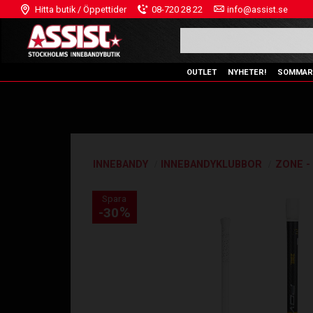
Hitta butik / Öppettider
08-720 28 22
info@assist.se
OUTLET
NYHETER!
SOMMAR
INNEBANDY
INNEBANDYKLUBBOR
ZONE -
Spara
%
30