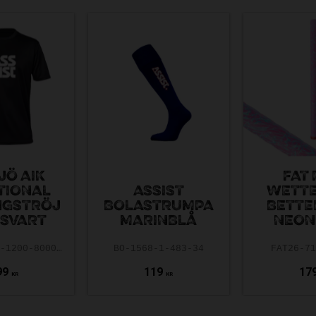
JÖ AIK
FAT 
TIONAL
ASSIST
WETTE
NGSTRÖJ
BOLASTRUMPA
BETTE
 SVART
MARINBLÅ
NEON
AAIK-ASS25-1200-8000-5.0-140
BO-1568-1-483-34
FAT26-7
99
119
17
KR
KR