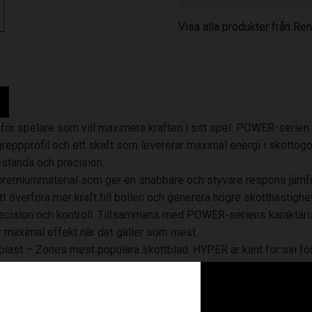
Visa alla produkter från R
för spelare som vill maximera kraften i sitt spel. POWER-serien 
l greppprofil och ett skaft som levererar maximal energi i skottö
standa och precision.
tt premiummaterial som ger en snabbare och styvare respons jämfö
t överföra mer kraft till bollen och generera högre skotthastighe
 precision och kontroll. Tillsammans med POWER-seriens karaktä
r maximal effekt när det gäller som mest.
ast – Zones mest populära skottblad. HYPER är känt för sin förm
nsla. Kombinationen av det explosiva 3K-skaftet och det offensi
minera offensivt.