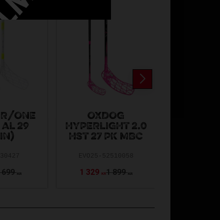
30
30
40
40
%
%
%
%
IR/ONE
OXDOG
FAT PIPE
 AL 29
HYPERLIGHT 2.0
27
IN)
HST 27 PK MBC
FAT25-72474
-30427
EVO25-52510058
 699
1 329
1 899
959
1 
KR
KR
KR
KR