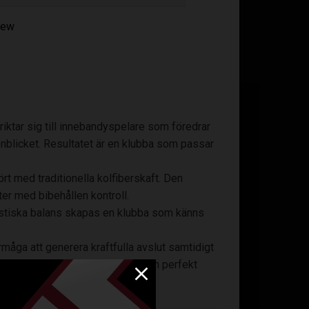
enew
riktar sig till innebandyspelare som föredrar
gonblicket. Resultatet är en klubba som passar
rt med traditionella kolfiberskaft. Den
ter med bibehållen kontroll.
ristiska balans skapas en klubba som känns
åga att generera kraftfulla avslut samtidigt
va HYPER-bladet gör detta till en perfekt