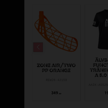
ÄLVS
FUNC
ZONE AIR/TWO
TRÄNI
PP ORANGE
A 5.0
REW26-42159
349
1
KR