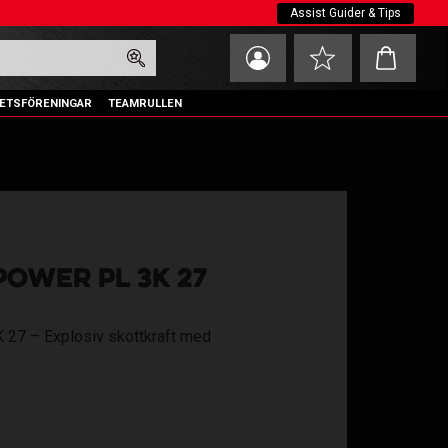
Assist Guider & Tips
Kundvagn
Favoriter
ETSFÖRENINGAR
TEAMRULLEN
OWER PL 3K 27
7 – Explosiv skottkraft med