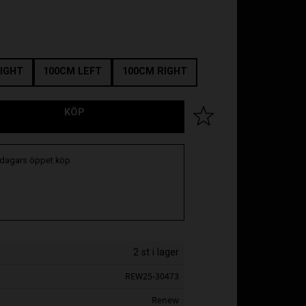
IGHT
100CM LEFT
100CM RIGHT
KÖP
Lägg till i favoriter
 dagars öppet köp
2 st i lager
REW25-30473
Renew