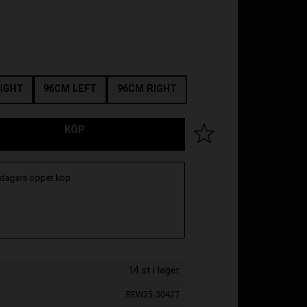
IGHT
96CM LEFT
96CM RIGHT
KÖP
Lägg till i favoriter
 dagars öppet köp
14 st i lager
REW25-30427