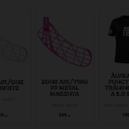
ÄLVSJ
ZONE AIR/TWO
FUNCT
AIR/ONE
PP METAL
TRÄNIN
 WHITE
MAGENTA
A 5.0
4-42097
REW25-42123
49
349
19
KR
KR