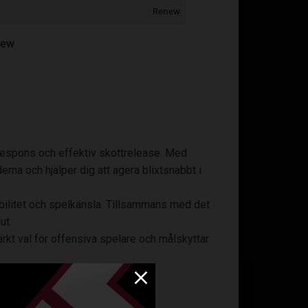
Renew
enew
respons och effektiv skottrelease. Med
rna och hjälper dig att agera blixtsnabbt i
bilitet och spelkänsla. Tillsammans med det
ut.
kt val för offensiva spelare och målskyttar
tera bollen i högt tempo. Bladets