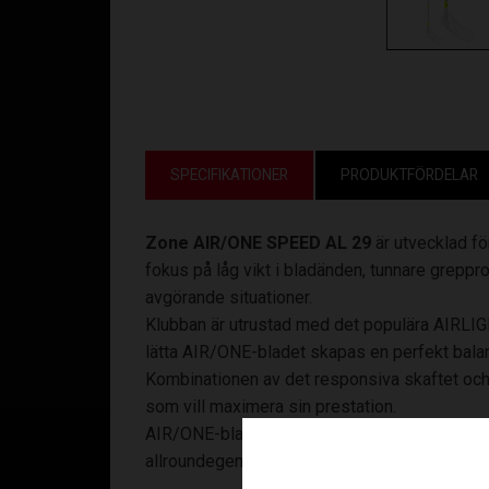
SPECIFIKATIONER
PRODUKTFÖRDELAR
Zone AIR/ONE SPEED AL 29
är utvecklad f
fokus på låg vikt i bladänden, tunnare greppro
avgörande situationer.
Klubban är utrustad med det populära AIRLIG
lätta AIR/ONE-bladet skapas en perfekt balans
Kombinationen av det responsiva skaftet och
som vill maximera sin prestation.
AIR/ONE-bladet i PP-plast erbjuder låg vikt, 
allroundegenskaper passar både passningsspe