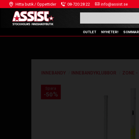
Hitta butik / Öppettider
08-720 28 22
info@assist.se
OUTLET
NYHETER!
SOMMAR
INNEBANDY
INNEBANDYKLUBBOR
ZONE -
Spara
%
50