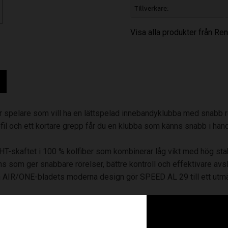
Tillverkare
Visa alla produkter från R
ör spelare som vill ha en lättspelad innebandyklubba med snabb 
fil och ett kortare grepp får du en klubba som känns snabb i hände
HT-skaftet i 100 % kolfiber som kombinerar låg vikt med hög sta
 som ger snabbare rörelser, bättre kontroll och effektivare avsl
 AIR/ONE-bladets moderna design gör SPEED AL 29 till ett utmär
bra bollkontroll och en förhookad form som gör det enkelt att han
l, dribblingar och snabba avslut.