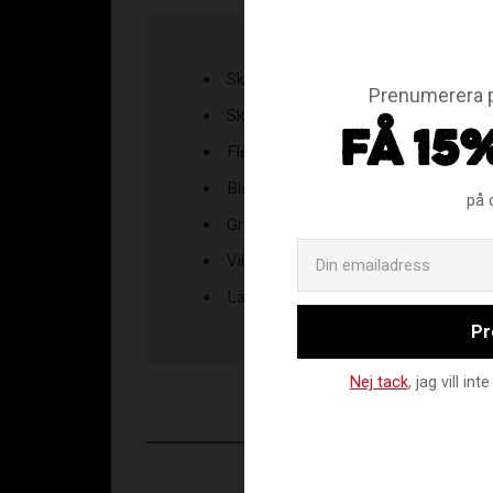
Skaft: AIRLIGHT 100 % Carbon Fibe
Prenumerera p
Skaftprofil: Rund
FÅ 15
Flex: 29 mm
Blad: AIR/ONE PP
på 
Grepp: Zone Original Grip
Vikt: 295 gram (96 cm)
Längder: 96 cm / 100 cm
Pr
Nej tack
, jag vill i