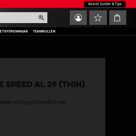
Assist Guider & Tips
Kundvagn
Favoriter
ETSFÖRENINGAR
TEAMRULLEN
 SPEED AL 29 (THIN)
snabb och byggd för målskyttar