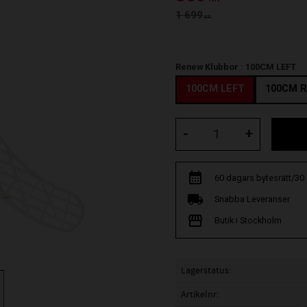
Ordinarie pris:
1 699
KR
Renew Klubbor :
100CM LEFT
100CM LEFT
100CM R
-
+
60 dagars bytesrätt/30
Snabba Leveranser
Butik i Stockholm
Lagerstatus
Artikelnr