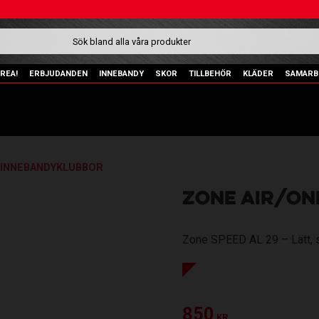
REA!
ERBJUDANDEN
INNEBANDY
SKOR
TILLBEHÖR
KLÄDER
SAMARB
 INNEBANDYKLUBBOR
ZONE AIR/ONE
Zone SPEED AL 29 – Lätt, 
Nedsatt pris:
850
KR