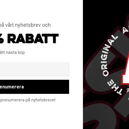
r
å vårt nyhetsbrev och
% RABATT
ditt nästa köp
Email
enumerera
nte prenumerera på nyhetsbrevet
RELATERADE PRODUKTER