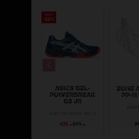
Spara
Spara
50
50
%
%
ASICS GEL-
ZONE 
POWERBREAK
PP-H
GS JR
REW2
AC25-1074A044-401-1
425
849
3
KR
KR