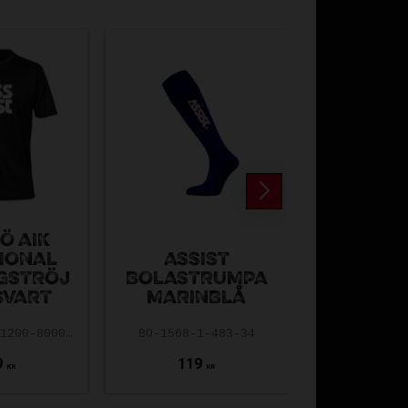
Ö AIK
FAT P
IONAL
ASSIST
WETTE
GSTRÖJ
BOLASTRUMPA
BETTER
 SVART
MARINBLÅ
NEON 
AAIK-ASS25-1200-8000-5.0-140
BO-1568-1-483-34
FAT26-719
9
119
179
KR
KR