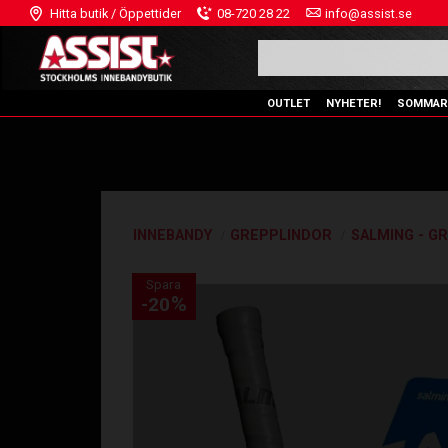
Hitta butik / Öppettider
08-720 28 22
info@assist.se
OUTLET
NYHETER!
SOMMAR
INNEBANDY
GREPPLINDOR
SALMING - G
Spara
%
20