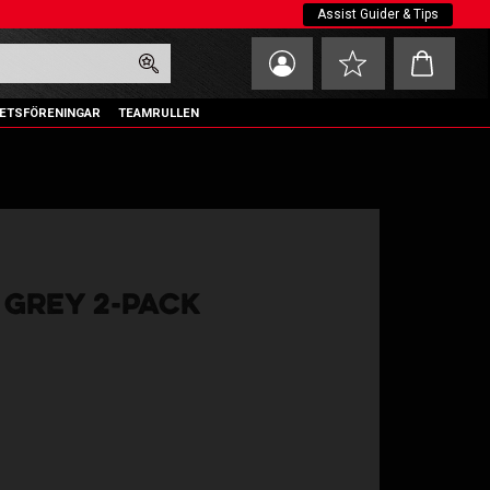
Assist Guider & Tips
Kundvagn
Favoriter
ETSFÖRENINGAR
TEAMRULLEN
 GREY 2-PACK