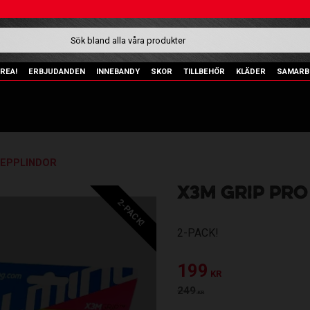
REA!
ERBJUDANDEN
INNEBANDY
SKOR
TILLBEHÖR
KLÄDER
SAMARB
REPPLINDOR
X3M GRIP PRO
2-PACK!
2-PACK!
Nedsatt pris:
199
KR
Ordinarie pris:
249
KR