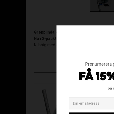
Grepplinda - Grå
Nu i 2-pack!
Klibbig med god absorptionsförmåga. Vadder
Prenumerera p
FÅ 15
på 