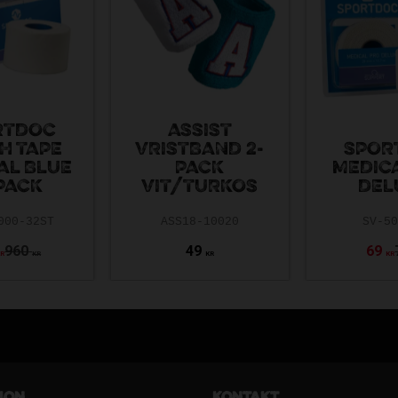
RTDOC
ASSIST
H TAPE
VRISTBAND 2-
SPOR
AL BLUE
PACK
MEDIC
PACK
VIT/TURKOS
DEL
000-32ST
ASS18-10020
SV-5
960
49
69
KR
KR
KR
KR
ion
Kontakt