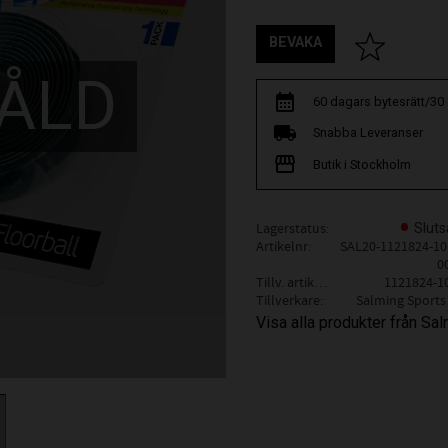
BEVAKA
Lägg till i fav
ÅLD
60 dagars bytesrätt/30
Snabba Leveranser
Butik i Stockholm
Lagerstatus
Sluts
Artikelnr
SAL20-1121824-10
0
Tillv. artikelnr
1121824-1
Tillverkare
Salming Sports
Visa alla produkter från Sa