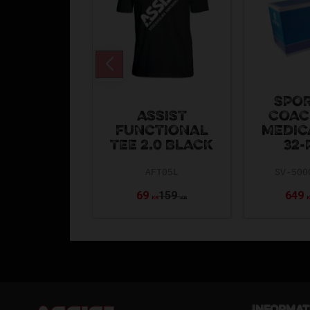
SPO
ASSIST
COAC
FUNCTIONAL
MEDIC
TEE 2.0 BLACK
32-
AFT05L
SV-500
69
159
649
KR
KR
Informat