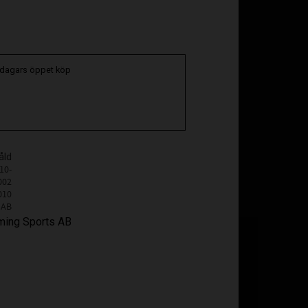
oriter
 dagars öppet köp
åld
10-
002
010
 AB
lming Sports AB