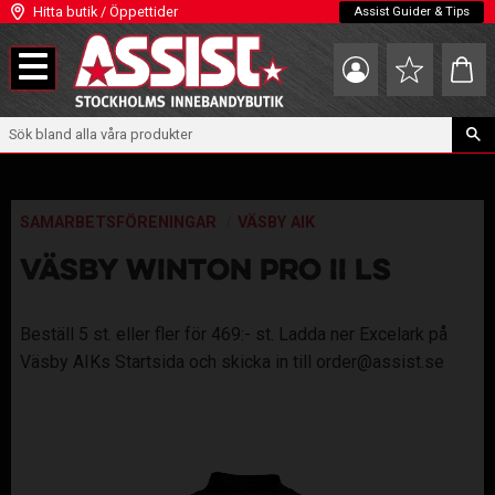
Hitta butik / Öppettider
Assist Guider & Tips
Meny
Kundva
Favoriter
SAMARBETSFÖRENINGAR
VÄSBY AIK
VÄSBY WINTON PRO II LS
Beställ 5 st. eller fler för 469:- st. Ladda ner Excelark på
Väsby AIKs Startsida och skicka in till order@assist.se