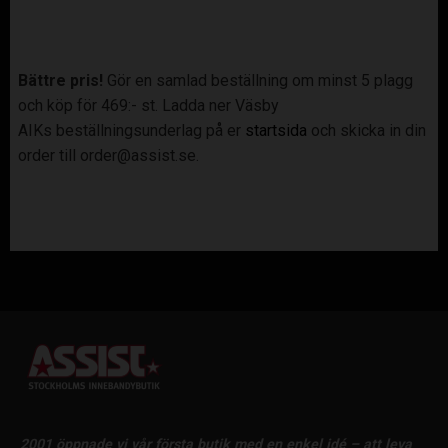
Bättre pris!
Gör en samlad beställning om minst 5 plagg
och köp för 469:- st. Ladda ner Väsby
AIKs beställningsunderlag på er
startsida
och skicka in din
order till order@assist.se.
2001 öppnade vi vår första butik med en enkel idé – att leva