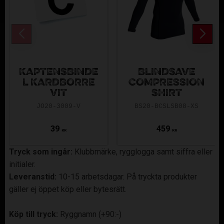
KAPTENSBINDE
BLINDSAVE
L KARDBORRE
COMPRESSION
VIT
SHIRT
JO20-3009-V
BS20-BCSLSB08-XS
39
459
KR
KR
Tryck som ingår:
Klubbmärke, rygglogga samt siffra eller
initialer.
Leveranstid:
10-15 arbetsdagar. På tryckta produkter
gäller ej öppet köp eller bytesrätt.
Köp till tryck:
Ryggnamn (+90:-)