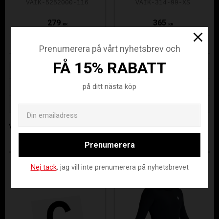
SHORTS BLACK
BOMULL
VAIK-5252000-116
VAIK-314-99-XS
279
365
KR
KR
Prenumerera på vårt nyhetsbrev och
FÅ 15% RABATT
Lagerstatus
Beställningsvara
Artikelnr
VAIK-5232009-128
på ditt nästa köp
Tillverkare
Evosport AB
Email
Visa alla produkter från Evosport AB
Prenumerera
ANDRA KÖPTE ÄVEN
Nej tack
, jag vill inte prenumerera på nyhetsbrevet