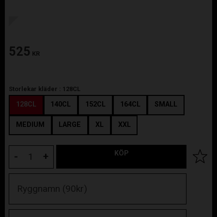
525
KR
Storlekar kläder :
128CL
128CL
140CL
152CL
164CL
SMALL
MEDIUM
LARGE
XL
XXL
KÖP
Lägg til
-
+