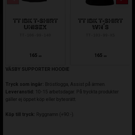
TT IBK T-SHIRT
TT IBK T-SHIRT
UNISEX
WN´S
TT-106-99-140
TT-103-99-XS
165
165
KR
KR
VÄSBY SUPPORTER HOODIE
Tryck som ingår:
Bröstlogga, Assist på ärmen.
Leveranstid:
10-15 arbetsdagar. På tryckta produkter
gäller ej öppet köp eller bytesrätt.
Köp till tryck:
Ryggnamn (+90:-).