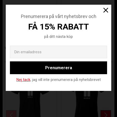
Prenumerera på vårt nyhetsbrev och
Lagerstatus
Beställningsvara
FÅ 15% RABATT
Artikelnr
VAIK-ST718-RE-XS
Tillverkare
Dynamics
på ditt nästa köp
Email
Visa alla produkter från Dynamics
ANDRA KÖPTE ÄVEN
Prenumerera
Nej tack
, jag vill inte prenumerera på nyhetsbrevet