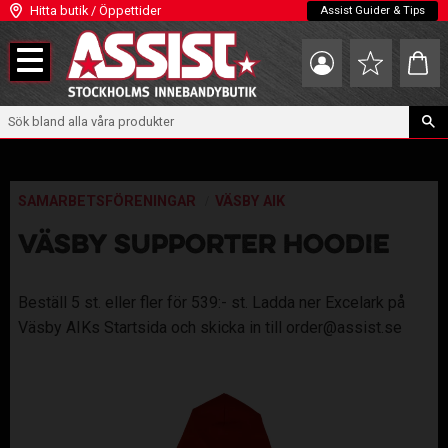
Hitta butik / Öppettider
Assist Guider & Tips
Meny
Kundva
Favoriter
SAMARBETSFÖRENINGAR
VÄSBY AIK
VÄSBY SUPPORTER HOODIE
Beställ 5 st. eller fler för 539:- st. Ladda ner Excelark på
Väsby AIKs Startsida och skicka in till order@assist.se