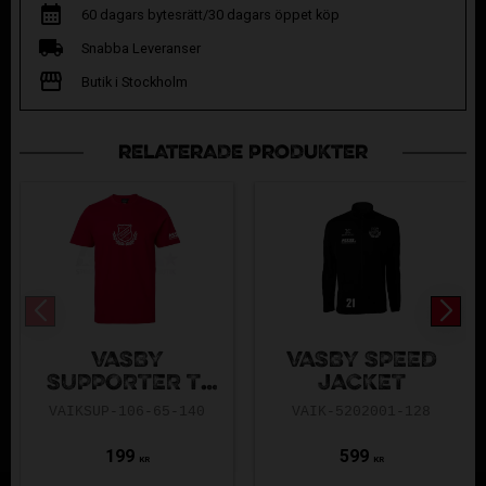
60 dagars bytesrätt/30 dagars öppet köp
Snabba Leveranser
Butik i Stockholm
RELATERADE PRODUKTER
VÄSBY
VÄSBY SPEED
SUPPORTER T-
JACKET
SHIRT
VAIKSUP-106-65-140
VAIK-5202001-128
199
599
KR
KR