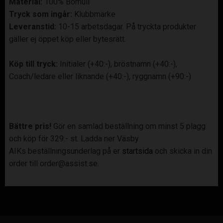
Material:
100% Bomull
Tryck som ingår:
Klubbmärke
Leveranstid:
10-15 arbetsdagar. På tryckta produkter
gäller ej öppet köp eller bytesrätt.
Köp till tryck
:
Initialer (+40:-), bröstnamn (+40:-),
Coach/ledare eller liknande (+40:-), ryggnamn (+90:-)
Bättre pris!
Gör en samlad beställning om minst 5 plagg
och köp för 329:- st. Ladda ner Väsby
AIKs beställningsunderlag på er
startsida
och skicka in din
order till order@assist.se.