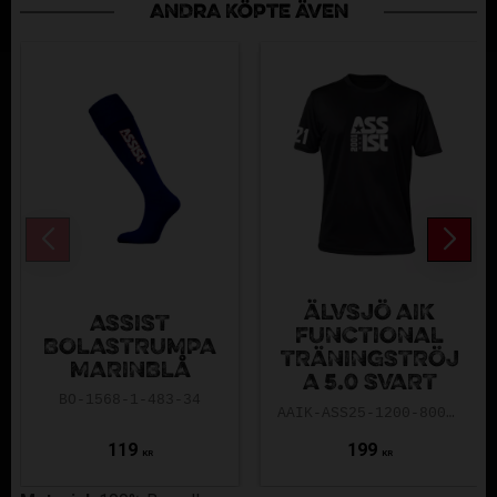
ANDRA KÖPTE ÄVEN
ÄLVSJÖ AIK
ASSIST
FUNCTIONAL
BOLASTRUMPA
TRÄNINGSTRÖJ
MARINBLÅ
A 5.0 SVART
BO-1568-1-483-34
AAIK-ASS25-1200-8000-5.0-140
119
199
KR
KR