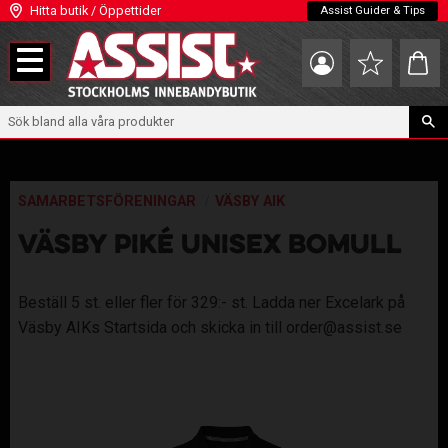
Hitta butik / Öppettider
Assist Guider & Tips
Meny
Kundva
Favoriter
SAMARBETSFÖRENINGAR
VÄSBY AIK
VÄSBY PIKÉ UNISEX BOMULL
Beställ 5 st. eller fler för 329:- st. Ladda ner Excelark på
Väsby AIKs Startsida och skicka in till order@assist.se