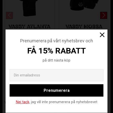
VÄSBY ATLANTA
VÄSBY MÖSSA
II
VAS-793-99
TRÄNINGSTRÖJ
VAIK-5192005-152
Prenumerera på vårt nyhetsbrev och
A
FÅ 15% RABATT
299
189
KR
KR
på ditt nästa köp
Email
Lagerstatus
Beställningsvara
Artikelnr
VAIK-314-99-XS
Prenumerera
Tillverkare
Assist
Nej tack
, jag vill inte prenumerera på nyhetsbrevet
Visa alla produkter från Assist