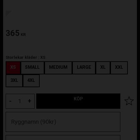
365
KR
Storlekar kläder :
XS
XS
SMALL
MEDIUM
LARGE
XL
XXL
3XL
4XL
KÖP
Lägg til
-
+