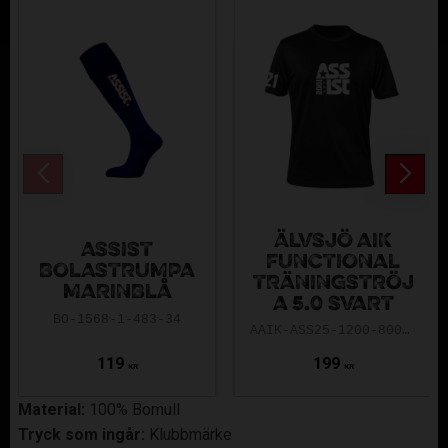
ÄLVSJÖ AIK
ASSIST
FUNCTIONAL
BOLASTRUMPA
TRÄNINGSTRÖJ
MARINBLÅ
A 5.0 SVART
BO-1568-1-483-34
AAIK-ASS25-1200-8000-5.0-140
119
199
KR
KR
Material:
100% Bomull
Tryck som ingår:
Klubbmärke