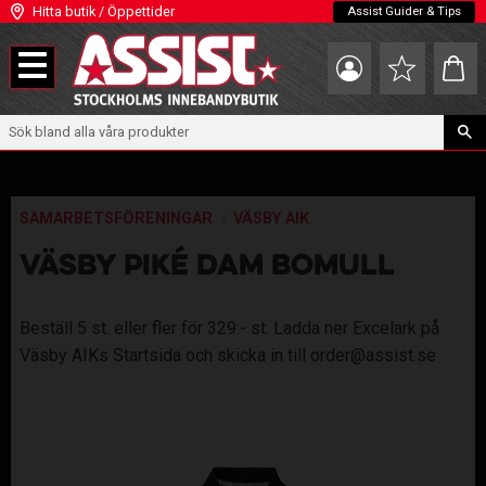
Hitta butik / Öppettider
Assist Guider & Tips
Meny
Kundva
Favoriter
SAMARBETSFÖRENINGAR
VÄSBY AIK
VÄSBY PIKÉ DAM BOMULL
Beställ 5 st. eller fler för 329:- st. Ladda ner Excelark på
Väsby AIKs Startsida och skicka in till order@assist.se