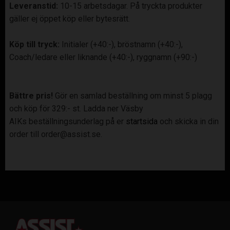
Leveranstid:
10-15 arbetsdagar. På tryckta produkter
gäller ej öppet köp eller bytesrätt.
Köp till tryck
:
Initialer (+40:-), bröstnamn (+40:-),
Coach/ledare eller liknande (+40:-), ryggnamn (+90:-)
Bättre pris!
Gör en samlad beställning om minst 5 plagg
och köp för 329:- st. Ladda ner Väsby
AIKs beställningsunderlag på er
startsida
och skicka in din
order till order@assist.se.