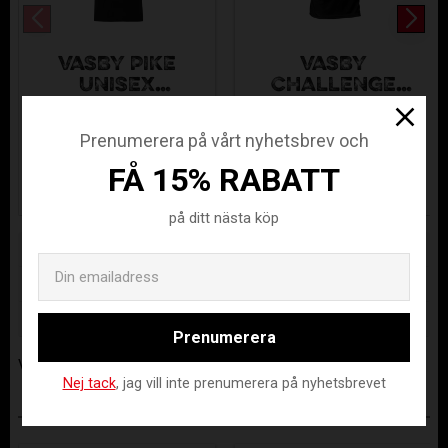
VÄSBY PIKÉ
VÄSBY
UNISEX
CHALLENGE
BOMULL
TRAINING SHIRT
VAIK-314-99-XS
VAIK-5252011-128
BLACK
Prenumerera på vårt nyhetsbrev och
365
309
KR
KR
FÅ 15% RABATT
på ditt nästa köp
Lagerstatus
Beställningsvara
Email
Artikelnr
VAIK-315-99-XS
Tillverkare
Assist
Prenumerera
Visa alla produkter från Assist
Nej tack
, jag vill inte prenumerera på nyhetsbrevet
ANDRA KÖPTE ÄVEN