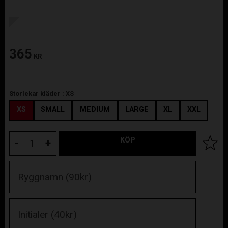
365
KR
Storlekar kläder :
XS
XS
SMALL
MEDIUM
LARGE
XL
XXL
KÖP
Lägg til
-
+