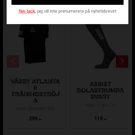
Nej tack
, jag vill inte prenumerera på nyhetsbrevet
VÄSBY ATLANTA
ASSIST
II
BOLASTRUMPA
TRÄNINGSTRÖJ
SVART
A
1568-1-341-34
VAIK-5192005-152
299
119
KR
KR