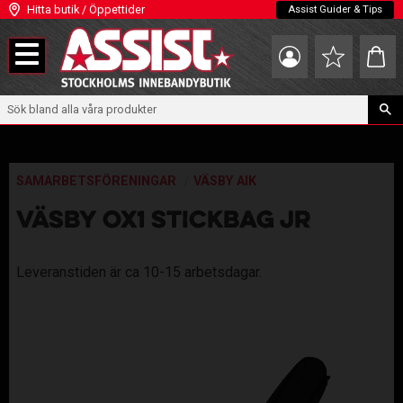
Hitta butik / Öppettider
Assist Guider & Tips
Meny
Kundva
Favoriter
SAMARBETSFÖRENINGAR
VÄSBY AIK
VÄSBY OX1 STICKBAG JR
Leveranstiden är ca 10-15 arbetsdagar.