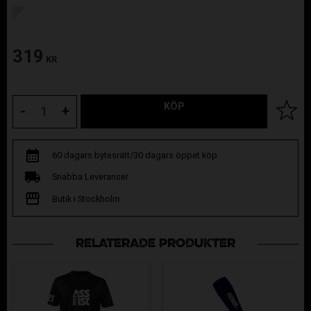
319
KR
KÖP
Lägg til
-
+
60 dagars bytesrätt/30 dagars öppet köp
Snabba Leveranser
Butik i Stockholm
RELATERADE PRODUKTER