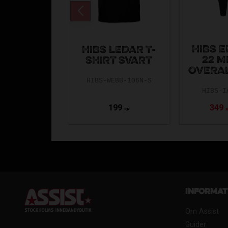
HIBS 
HIBS LEDAR T-
22 M
SHIRT SVART
OVERA
HIBS-WEBB-106N-S
HIBS-I
199
349
KR
Informat
Om Assist
Guider