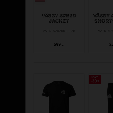
VÄSBY SPEED
VÄSBY 
JACKET
SHORT
VAIK-5202001-128
VAIK-52
599
2
KR
Spara
Spara
30
30
%
%