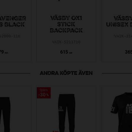
VÄSBY OX1
AVENGER
VÄSBY
STICK
S BLACK
UNISEX
BACKPACK
52000-116
VAIK-31
VAIK-5211710
79
615
36
KR
KR
ANDRA KÖPTE ÄVEN
Spara
Spara
30
30
%
%