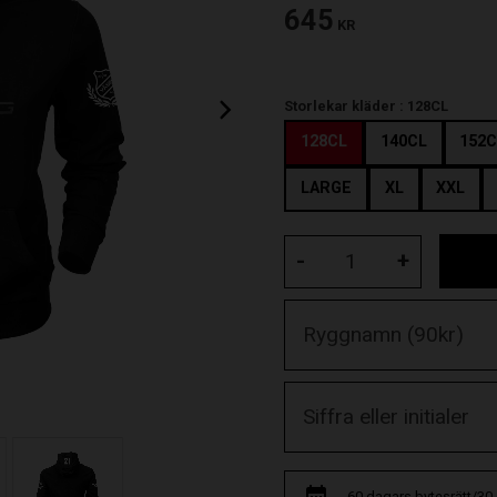
645
KR
Storlekar kläder :
128CL
128CL
140CL
152C
LARGE
XL
XXL
-
+
60 dagars bytesrätt/30