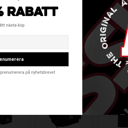
% RABATT
nst 5 plagg och köp för 579:- st. Ladda ner Väsby AIKs beställn
ditt nästa köp
Email
enumerera
RELATERADE PRODUKTER
nte prenumerera på nyhetsbrevet