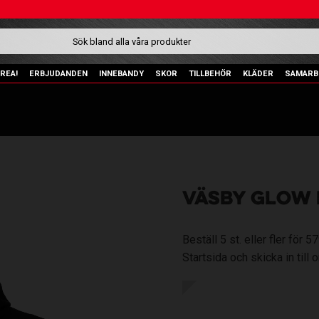
REA!
ERBJUDANDEN
INNEBANDY
SKOR
TILLBEHÖR
KLÄDER
SAMARB
VÄSBY GLOW
Beställ 5 st. eller fler för
Startsida och skicka in till