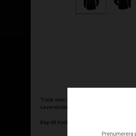
Tryck som ingår:
Klubbmärke samt siffra eller
Leveranstid:
10-15 arbetsdagar. På tryckta pr
Köp till tryck:
Ryggnamn (+90:-)
Prenumerera p