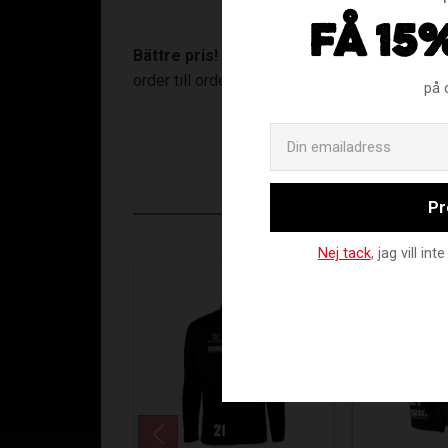
FÅ 15
Bättre pris!
Gör en samlad beställning om mi
order till order@assist.se.
på 
Pr
Nej tack
, jag vill i