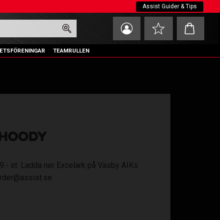
Assist Guider & Tips
Kundvagn
Favoriter
ETSFÖRENINGAR
TEAMRULLEN
 HOODY
 579:- st. Ladda ner Excelark på Väsby AIKs
 order@assist.se