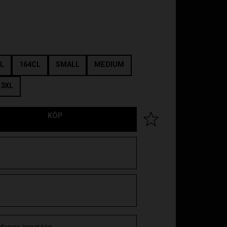
L
164CL
SMALL
MEDIUM
3XL
KÖP
Lägg till i favoriter
 dagars öppet köp