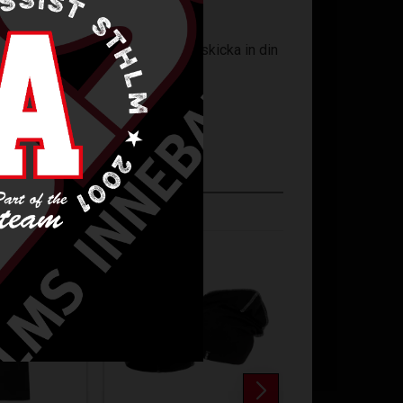
ingsunderlag på er
startsida
och skicka in din