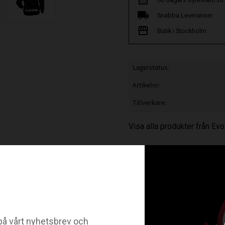
Snabba Leveranser
Butik i Stockholm
Lagerstatus
Artikelnr
Tillverkare
Visa alla produkter från Ev
 initialer.
odukter gäller ej öppet köp eller bytesrätt.
å vårt nyhetsbrev och