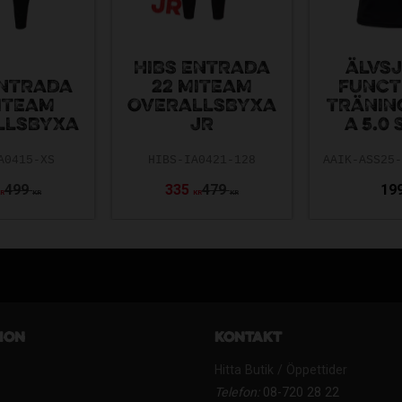
HIBS ENTRADA
ÄLVSJ
ENTRADA
22 MITEAM
FUNCT
ITEAM
OVERALLSBYXA
TRÄNIN
LLSBYXA
JR
A 5.0
A0415-XS
HIBS-IA0421-128
499
335
479
19
KR
KR
KR
KR
ion
Kontakt
Hitta Butik / Öppettider
Telefon:
08-720 28 22