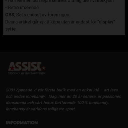
- Håll värmen och representera ditt lag ute i vinterkylan
- Retro utseende
OBS
, Säljs endast av föreningen.
Denna artikel går ej att köpa utan är endast för "display"
syfte.
2001 öppnade vi vår första butik med en enkel idé – att leva
och andas innebandy.
Idag, mer än 20 år senare, är passionen
densamma och vårt fokus fortfarande 100 % innebandy.
Innebandy är världens roligaste sport.
Information