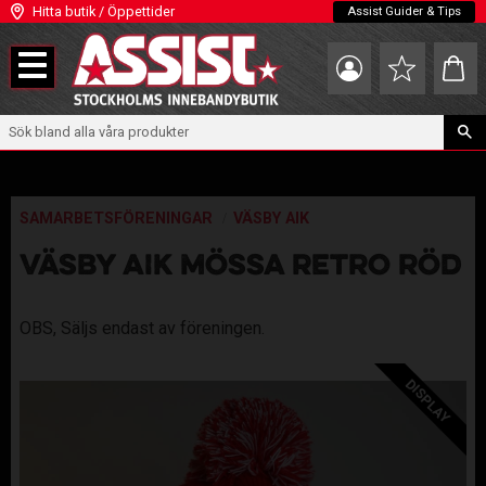
Hitta butik / Öppettider
Assist Guider & Tips
Meny
Kundva
Favoriter
SAMARBETSFÖRENINGAR
VÄSBY AIK
VÄSBY AIK MÖSSA RETRO RÖD
OBS, Säljs endast av föreningen.
DISPLAY