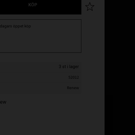
KÖP
Lägg till i favoriter
 dagars öppet köp
3 st i lager
52012
Renew
enew