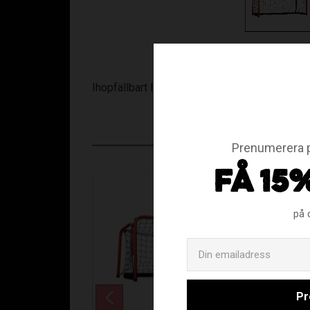
Ihopfällbart
Innebandymål
90 x 60 cm
Prenumerera p
FÅ 15
på 
Pr