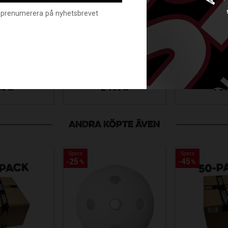
nte prenumerera på nyhetsbrevet
C BALL
UNIHOC MATCH
JO
 90X120
GOAL SMALL
MATC
CM
90X120 CM
263
2-52095
52018
95
2 199
1 6
KR
KR
ANDRA KÖPTE ÄVEN
Spara
Spara
Spara
Spara
25
25
45
45
%
%
%
%