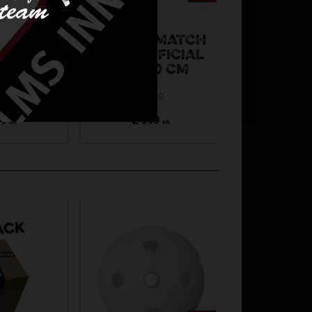
UNIHOC MATCH
UNIHOC
LLY
GOAL OFFICIAL
FEATHER
HMÅL
115X160 CM
RADIAN
-401
52020
REW24-2
99
2 999
349
KR
KR
Spara
Spara
28
28
%
%