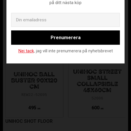
på ditt nästa köp
Email
Prenumerera
Nej tack
, jag vill inte prenumerera på nyhetsbrevet
UNIHOC STREET
UNIHOC BALL
SMALL
BUSTER 90X120
COLLAPSIBLE
CM
45X60CM
REW22-52095
52006
495
600
KR
KR
UNIHOC SHOT FLOOR