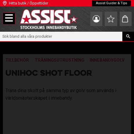
Hitta butik / Öppettider
Assist Guider & Tips
Meny
Kundva
Favoriter
TILLBEHÖR
TRÄNINGSUTRUSTNING
INNEBANDYGOLV
UNIHOC SHOT FLOOR
Träna dina skott på samma typ av golv som används i
världsmästerskapet i innebandy.