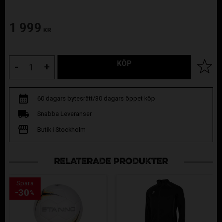
1 999
KR
KÖP
Lägg til
-
+
60 dagars bytesrätt/30 dagars öppet köp
Snabba Leveranser
Butik i Stockholm
RELATERADE PRODUKTER
Spara
30
%