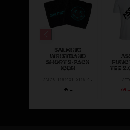
SALMING
WRISTBAND
AS
SHORT 2-PACK
FUNC
ICON
TEE 2.
SAL26-1184001-0118-0ONE
AFT
99
69
KR
K