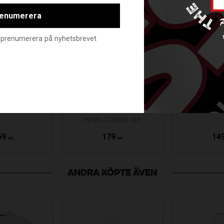
enumerera
nte prenumerera på nyhetsbrevet
FAT PIPE
WETTER THE
OC TOP
FAT PIP
BETTER GRIP
 GREY
GRIP 
GREY/WHITE
14360
FAT-71
FP19-719900-03
69
179
14
KR
KR
ANDRA KÖPTE ÄVEN