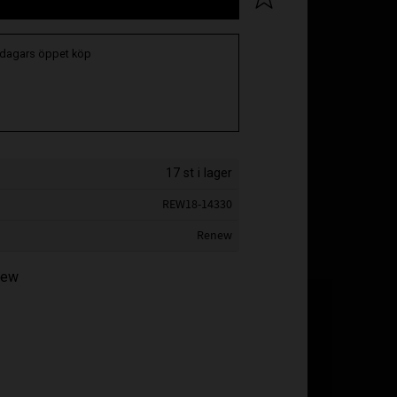
 dagars öppet köp
17 st i lager
REW18-14330
Renew
enew