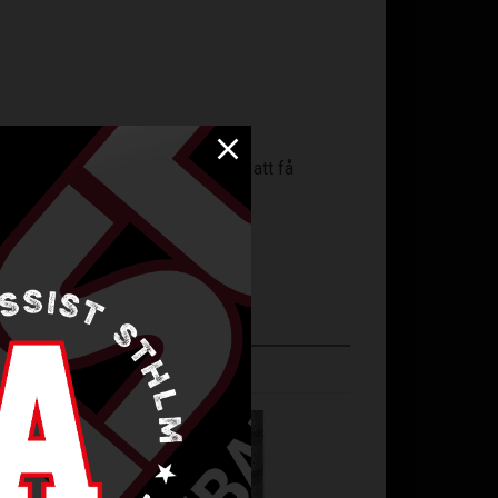
gas utanpå en ordinarie linda för att få