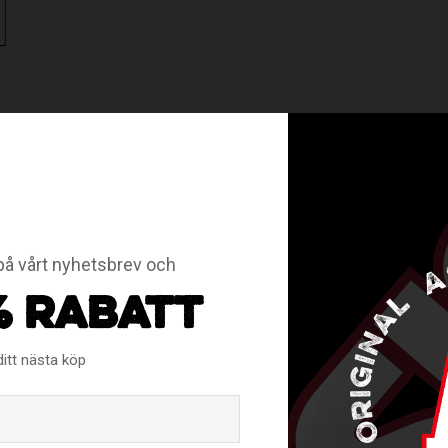
ilt direkt på skaftet för att få ett tunnare grepp, alternativt läg
å vårt nyhetsbrev och
% RABATT
RELATERADE PRODUKTER
ditt nästa köp
Email