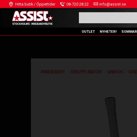
Hitta butik / Öppettider
08-720 28 22
info@assist.se
OUTLET
NYHETER!
SOMMAR
INNEBANDY
GREPPLINDOR
UNIHOC - GR