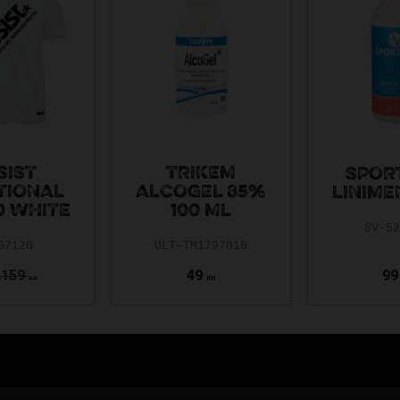
SIST
TRIKEM
SPOR
TIONAL
ALCOGEL 85%
LINIME
0 WHITE
100 ML
SV-5
07120
ULT-TM1797010
159
49
99
R
KR
KR