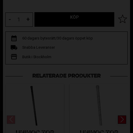
KÖP
Lägg til
-
+
60 dagars bytesrätt/30 dagars öppet köp
Snabba Leveranser
Butik i Stockholm
RELATERADE PRODUKTER