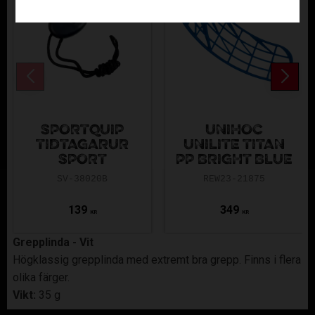
SPORTQUIP
UNIHOC
TIDTAGARUR
UNILITE TITAN
SPORT
PP BRIGHT BLUE
SV-38020B
REW23-21875
139
349
KR
KR
Grepplinda - Vit
Högklassig grepplinda med extremt bra grepp. Finns i flera
olika färger.
Vikt:
35 g