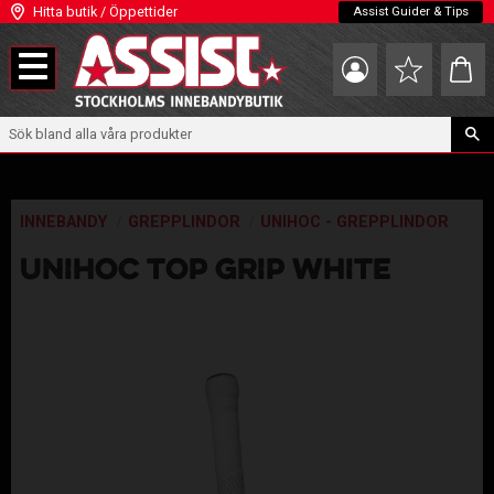
Hitta butik / Öppettider
Assist Guider & Tips
Meny
Kundva
Favoriter
INNEBANDY
GREPPLINDOR
UNIHOC - GREPPLINDOR
UNIHOC TOP GRIP WHITE