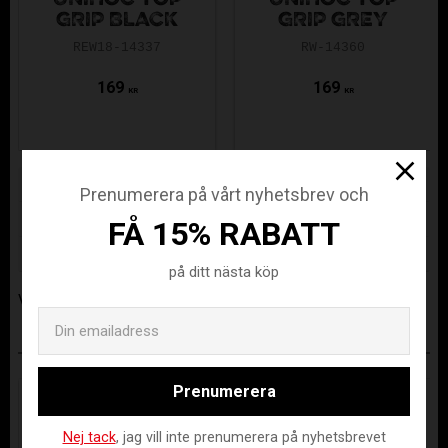
UNIHOC TOP
UNIHOC TOP
GRIP BLACK
GRIP GREY
REW18-14337
RW-14360
169
169
KR
KR
Lagerstatus
12 st i lager
Prenumerera på vårt nyhetsbrev och
Artikelnr
RW-14361
FÅ 15% RABATT
Tillverkare
Renew
på ditt nästa köp
Visa alla produkter från Renew
Email
ANDRA KÖPTE ÄVEN
Prenumerera
Nej tack
, jag vill inte prenumerera på nyhetsbrevet