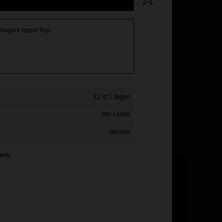
 dagars öppet köp
32 st i lager
RW-14360
Renew
enew