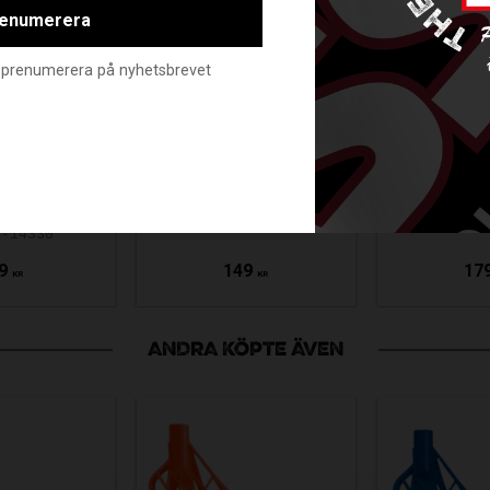
enumerera
nte prenumerera på nyhetsbrevet
IHOC
FAT PIPE STICKY
OXDOG
RIP TOP
GRIP BLACK
GRIP
 GREY
FAT-711935-01
EVO21-
8-14330
9
149
17
KR
KR
ANDRA KÖPTE ÄVEN