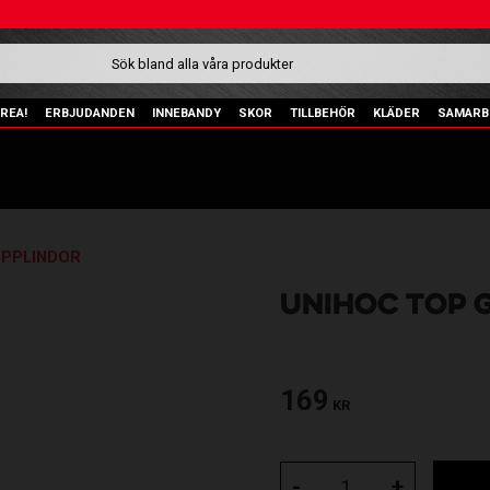
REA!
ERBJUDANDEN
INNEBANDY
SKOR
TILLBEHÖR
KLÄDER
SAMARB
EPPLINDOR
UNIHOC TOP 
169
KR
-
+