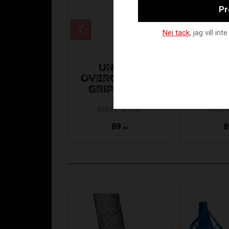
Pr
Nej tack
, jag vill i
UNIHOC
UN
OVERGRIP TOP
OVERG
GRIP BLACK
GRIP
REW18-14331
REW1
89
8
KR