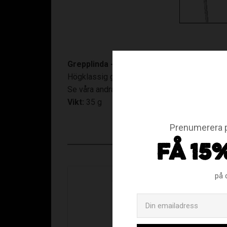
Grepplinda - Grå
Högklassig grepplinda med extremt bra grepp. 
Se våra andra
grepptejp för innebandy
.
Vikt:
35 g
Prenumerera p
FÅ 15
på 