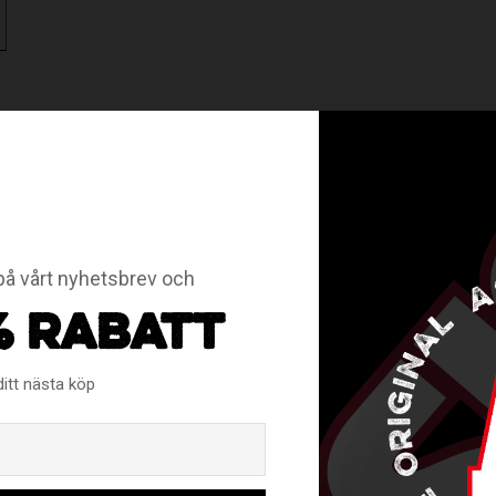
Finns i flera olika färger.
å vårt nyhetsbrev och
RELATERADE PRODUKTER
% RABATT
ditt nästa köp
Email