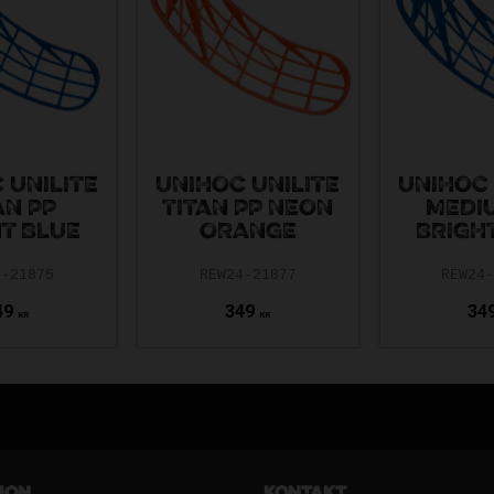
 UNILITE
UNIHOC UNILITE
UNIHOC 
AN PP
TITAN PP NEON
MEDI
T BLUE
ORANGE
BRIGH
3-21875
REW24-21877
REW24
49
349
34
KR
KR
ion
Kontakt