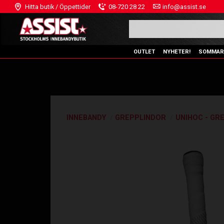
Hitta butik / Öppettider
08-720 28 22
info@assist.se
OUTLET
NYHETER!
SOMMAR
INNEBANDY
GREPPLINDOR
UNIHOC - GR