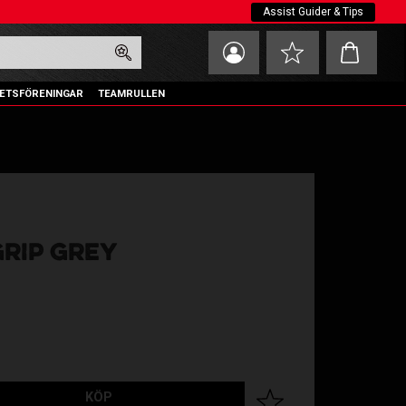
Assist Guider & Tips
Kundvagn
Favoriter
ETSFÖRENINGAR
TEAMRULLEN
GRIP GREY
KÖP
Lägg till i favoriter