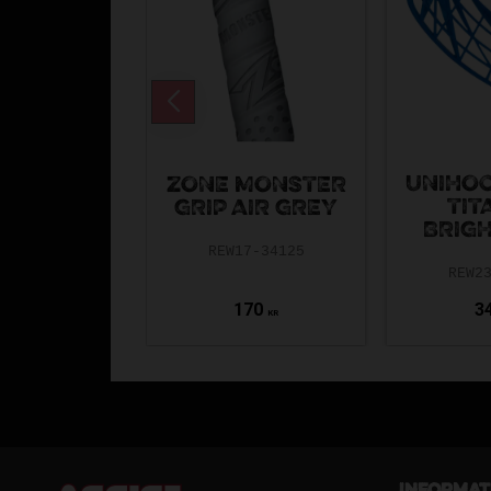
UNIHOC
ZONE MONSTER
TIT
GRIP AIR GREY
BRIGH
REW17-34125
REW2
170
3
KR
Informat