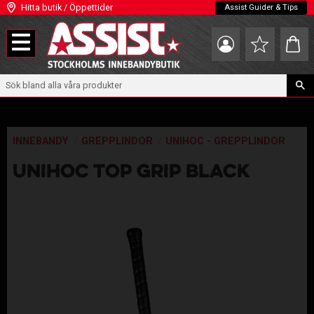
Hitta butik / Öppettider
Assist Guider & Tips
Meny
Kundva
Favoriter
INNEBANDY
GREPPLINDOR
UNIHOC - GREPPLINDOR
UNIHOC TOP GRIP BLACK