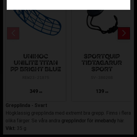
UNIHOC
SPORTQUIP
UNILITE TITAN
TIDTAGARUR
PP BRIGHT BLUE
SPORT
REW23-21875
SV-38020B
349
139
KR
KR
Grepplinda - Svart
Högklassig grepplinda med extremt bra grepp. Finns i flera
olika färger. Se våra andra
grepplindor för innebandy
här.
Vikt:
35 g