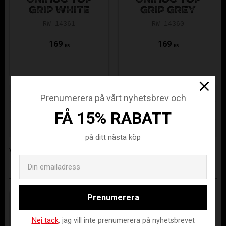
UNIHOC TOP
UNIHOC TOP
GRIP WHITE
GRIP GREY
RW-14361
RW-14360
169
169
KR
KR
Lagerstatus
15 st i lager
Prenumerera på vårt nyhetsbrev och
Artikelnr
REW18-14337
FÅ 15% RABATT
Tillverkare
Renew
på ditt nästa köp
Visa alla produkter från Renew
Email
ANDRA KÖPTE ÄVEN
Prenumerera
Nej tack
, jag vill inte prenumerera på nyhetsbrevet