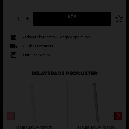
KÖP
Lägg til
-
+
60 dagars bytesrätt/30 dagars öppet köp
Snabba Leveranser
Butik i Stockholm
RELATERADE PRODUKTER