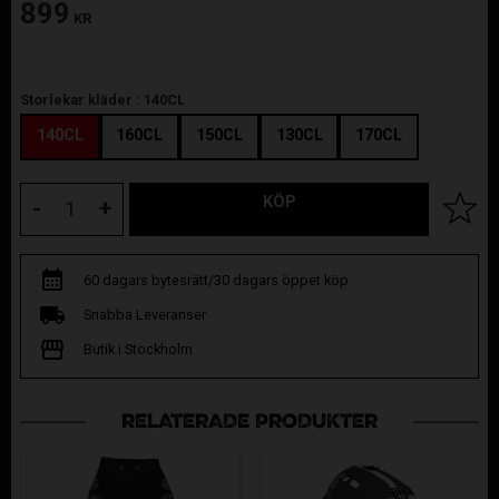
899
KR
Storlekar kläder :
140CL
140CL
160CL
150CL
130CL
170CL
KÖP
Lägg til
-
+
60 dagars bytesrätt/30 dagars öppet köp
Snabba Leveranser
Butik i Stockholm
RELATERADE PRODUKTER