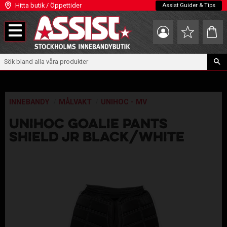
Hitta butik / Öppettider
Assist Guider & Tips
Meny
Kundva
Favoriter
INNEBANDY
MÅLVAKT
UNIHOC - MV
UNIHOC GOALIE PANTS
SHIELD JR BLACK/WHITE