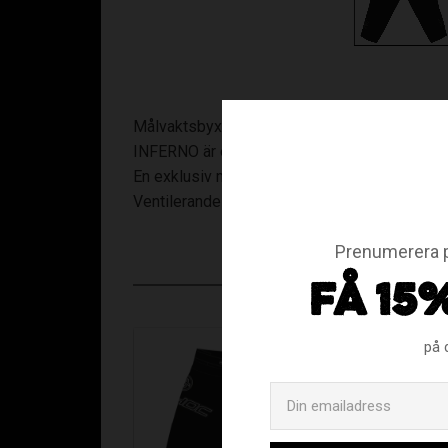
Målvaktsbyxa - Junior
INFERNO är en toppmodell i Unihocs målvakts
En exklusiv målvaktsbyxa med bälte i midjan
Ventilerande panel i knävecken.
Prenumerera p
FÅ 15
på 