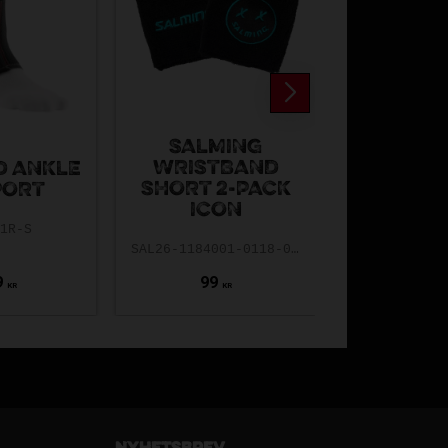
SALMING
WRISTBAND
SPOR
D ANKLE
SHORT 2-PACK
COACH
PORT
ICON
MEDICA
31R-S
SAL26-1184001-0118-0ONE
SV-500
9
99
30
KR
KR
K