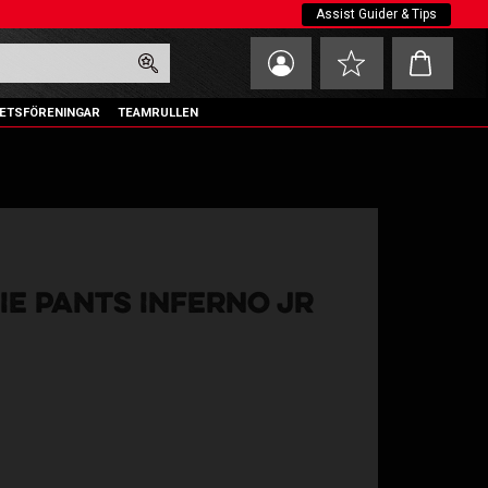
Assist Guider & Tips
Kundvagn
Favoriter
ETSFÖRENINGAR
TEAMRULLEN
IE PANTS INFERNO JR