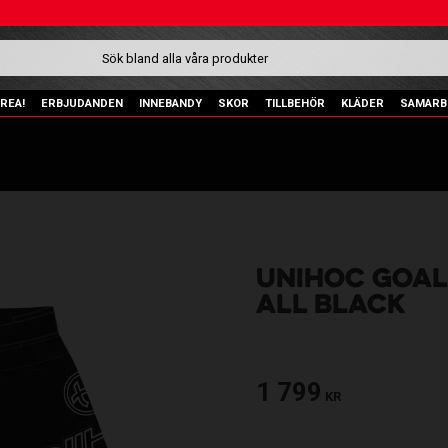
REA!
ERBJUDANDEN
INNEBANDY
SKOR
TILLBEHÖR
KLÄDER
SAMARB
UNIHOC GOAL
ALL BLACK
1 799
KR