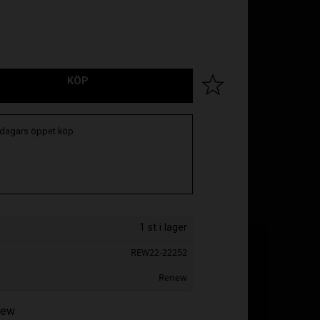
KÖP
Lägg till i favoriter
 dagars öppet köp
1 st i lager
REW22-22252
Renew
enew