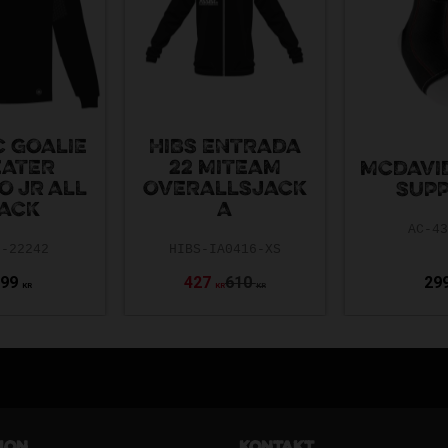
 GOALIE
HIBS ENTRADA
ATER
22 MITEAM
MCDAVI
O JR ALL
OVERALLSJACK
SUP
ACK
A
AC-4
2-22242
HIBS-IA0416-XS
199
427
610
29
KR
KR
KR
ion
Kontakt