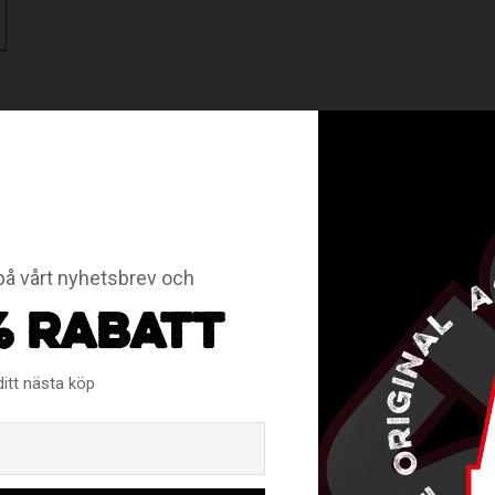
kollektion.
. Dragkedja med skyddsspänne på baksida benslut så att man lät
å vårt nyhetsbrev och
RELATERADE PRODUKTER
% RABATT
ditt nästa köp
Email