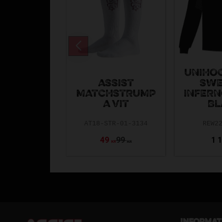
UNIHOC
ASSIST
SWE
MATCHSTRUMP
INFERN
A VIT
BL
AT18-STR-01-3134
REW2
49
99
1 
KR
KR
Informat