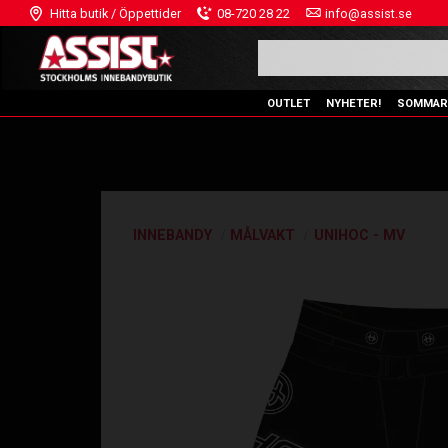
Hitta butik / Öppettider
08-720 28 22
info@assist.se
OUTLET
NYHETER!
SOMMAR
INNEBANDY
MÅLVAKT
UNIHOC - MV