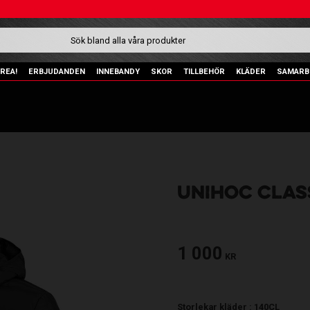
REA!
ERBJUDANDEN
INNEBANDY
SKOR
TILLBEHÖR
KLÄDER
SAMARB
UNIHOC CLAS
1 000
KR
Storlekar kläder :
140CL