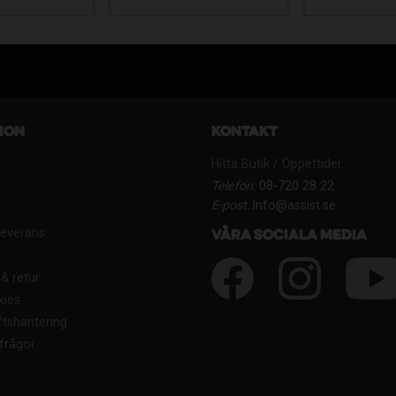
ion
Kontakt
Hitta Butik / Öppettider
Telefon:
08-720 28 22
E-post:
Info@assist.se
Leverans
Våra sociala media
& retur
kies
tshantering
frågor