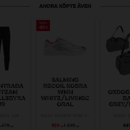
ANDRA KÖPTE ÄVEN
Spara
Spara
40
40
%
%
SALMING
ENTRADA
RECOIL KOBRA
ITEAM
WMN
OXDOG
LLSBYXA
WHITE/LIVINGC
B
JR
ORAL
GREY/
A0421-128
SAL22-1232078-0708-3623
EVO24-
479
959
1 599
44
KR
KR
KR
KR