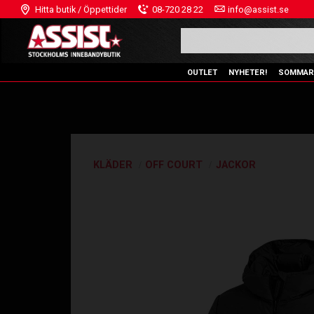
Hitta butik / Öppettider
08-720 28 22
info@assist.se
OUTLET
NYHETER!
SOMMAR
KLÄDER
OFF COURT
JACKOR