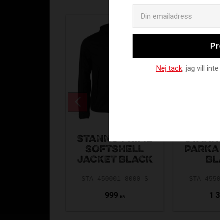
Pr
Nej tack
, jag vill i
STANNO PRIME
STANN
SOFTSHELL
PARKA
JACKET BLACK
BL
STA-450001-8000-S
STA-455
999
1 
KR