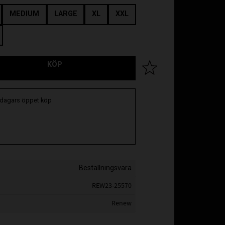
MEDIUM
LARGE
XL
XXL
KÖP
Lägg till i favoriter
 dagars öppet köp
Beställningsvara
REW23-25570
Renew