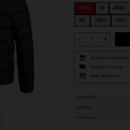
140CL
XS
SMALL
3XL
120CL
160CL
-
+
60 dagars bytesrätt/30
Snabba Leveranser
Butik i Stockholm
Lagerstatus
Artikelnr
Tillverkare