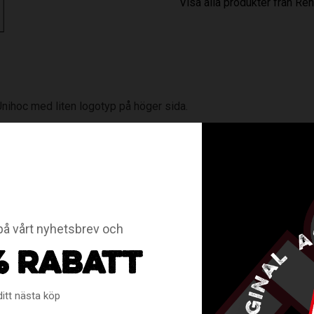
Visa alla produkter från R
nihoc med liten logotyp på höger sida.
å vårt nyhetsbrev och
% RABATT
ditt nästa köp
RELATERADE PRODUKTER