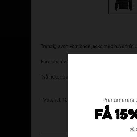
Trendig svart värmande jacka med huva från U
Försluts med dragkedja.
Två fickor framtill på sidorna.
Prenumerera p
-Material: 100% polyester
FÅ 15
på 