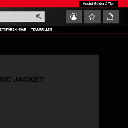
Assist Guider & Tips
Kundvagn
Favoriter
ETSFÖRENINGAR
TEAMRULLEN
SIC JACKET