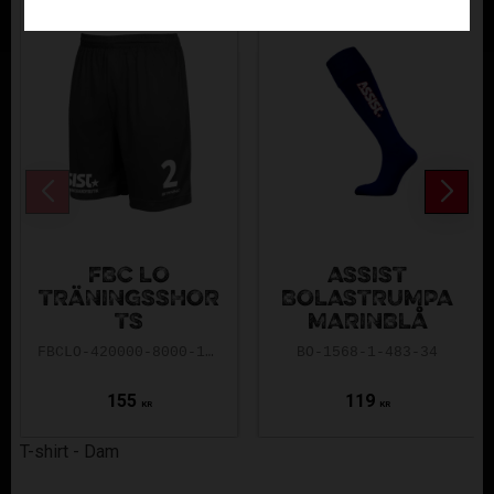
FBC LO
ASSIST
TRÄNINGSSHOR
BOLASTRUMPA
TS
MARINBLÅ
FBCLO-420000-8000-128
BO-1568-1-483-34
155
119
KR
KR
T-shirt - Dam