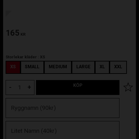
165
KR
Storlekar kläder :
XS
XS
SMALL
MEDIUM
LARGE
XL
XXL
KÖP
Lägg til
-
+