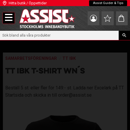
Hitta butik / Öppettider
Assist Guider & Tips
Meny
Kundva
Favoriter
SAMARBETSFÖRENINGAR
TT IBK
TT IBK T-SHIRT WN´S
Beställ 5 st. eller fler för 149:- st. Ladda ner Excelark på TT
Startsida och skicka in till order@assist.se