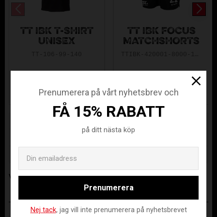
TT IBK T-SHIRT
TT IBK FOCUS
UNISEX
MATCHSHORTS
TT-106-99-140
TTIBK-420001-8000-116
165
219
KR
KR
Prenumerera på vårt nyhetsbrev och
FÅ 15% RABATT
Lagerstatus
Beställningsvara
på ditt nästa köp
Artikelnr
TT-103-99-XS
Email
Tillverkare
Assist
Visa alla produkter från Assist
Prenumerera
ANDRA KÖPTE ÄVEN
Nej tack
, jag vill inte prenumerera på nyhetsbrevet