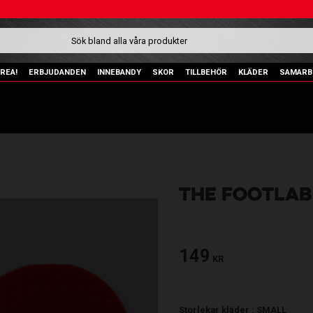
REA!
ERBJUDANDEN
INNEBANDY
SKOR
TILLBEHÖR
KLÄDER
SAMARB
THE FOOTLAB
149
KR
Storlekar kläder :
SMALL