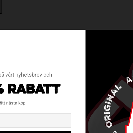
å vårt nyhetsbrev och
RELATERADE PRODUKTER
% RABATT
ditt nästa köp
Email