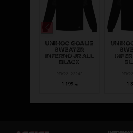
UNIHOC GOALIE
UNIHOC
SWEATER
SWE
INFERNO JR ALL
INFER
BLACK
BL
REW22-22242
REW2
1 199
1 
KR
Informat