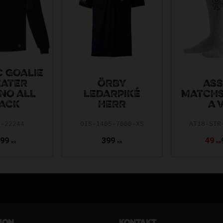
 GOALIE
ATER
ÖRBY
ASS
NO ALL
LEDARPIKÉ
MATCH
ACK
HERR
A 
2-22244
OIS-1405-7000-XS
AT18-STR
399
399
49
KR
KR
KR
ion
Kontakt