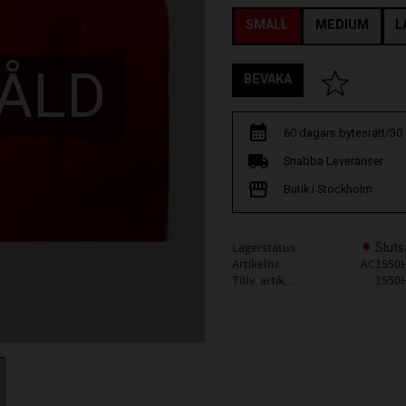
SMALL
MEDIUM
L
ÅLD
BEVAKA
Lägg till i fav
60 dagars bytesrätt/30
Snabba Leveranser
Butik i Stockholm
Lagerstatus
Sluts
Artikelnr
AC1550
Tillv. artikelnr
1550