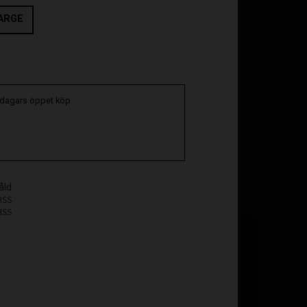
ARGE
oriter
 dagars öppet köp
åld
HSS
HSS