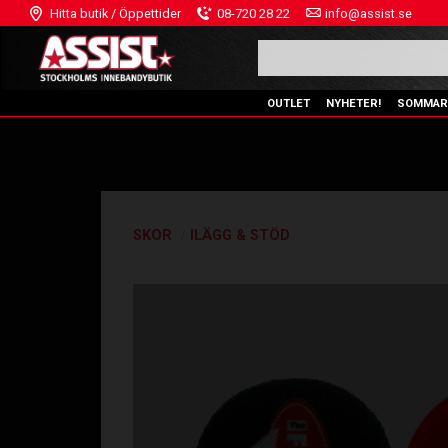
Hitta butik / Öppettider
08-720 28 22
info@assist.se
OUTLET
NYHETER!
SOMMAR
SKOR
ILÄGG & STÖD