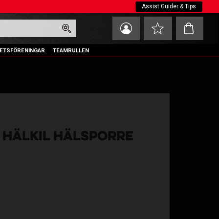
Assist Guider & Tips
Kundvagn
Favoriter
ETSFÖRENINGAR
TEAMRULLEN
 HÄLKIL HÄLSPORRE