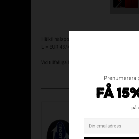
Hälkil hälsporre - 1 par (2st)
L = EUR 43/47
Vid tillfälliga hälsporrebesvär.
Prenumerera p
FÅ 15
på 