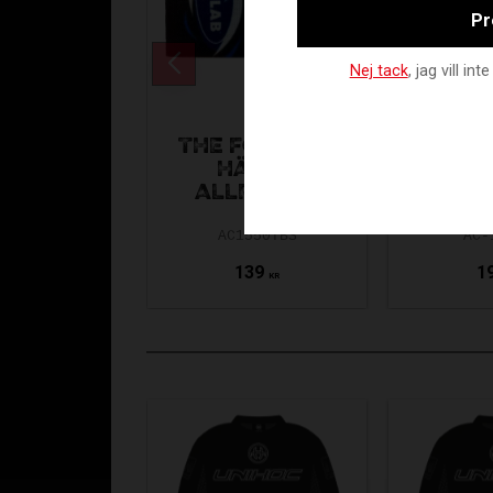
Pr
Nej tack
, jag vill i
THE FOOTLAB
THE F
HÄLKIL
SOFT G
ALLROUND
C
AC1550TBS
AC-
139
1
KR