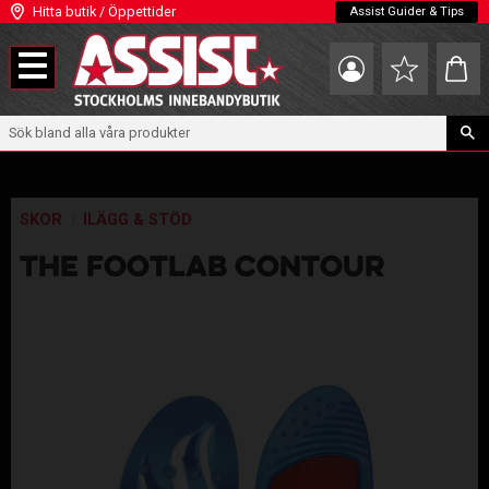
Hitta butik / Öppettider
Assist Guider & Tips
Meny
Kundva
Favoriter
SKOR
ILÄGG & STÖD
THE FOOTLAB CONTOUR