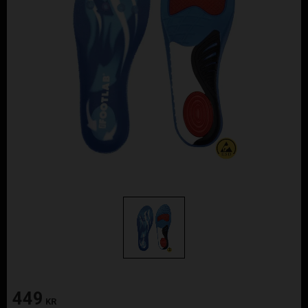
449
KR