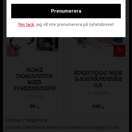
Prenumerera
Nej tack
, jag vill inte prenumerera på nyhetsbrevet
ACME
SPORTDOC MINI
DOMARPIPA
SJUKVÅRDSVÄS
MED
KA
FINGERGREPP
SV-567000
477-660
99
499
KR
KR
Contour / Iläggssula
Contour stabiliserar fötter med neutralt och högt fotvalv.