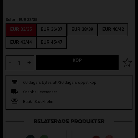
Sulor :
EUR 33/35
EUR 33/35
EUR 36/37
EUR 38/39
EUR 40/42
EUR 43/44
EUR 45/47
KÖP
Lägg til
-
+
60 dagars bytesrätt/30 dagars öppet köp
Snabba Leveranser
Butik i Stockholm
RELATERADE PRODUKTER