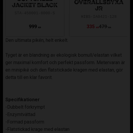
OVERALLSBYXA
JACKET BLACK
JR
STA-450001-8000-S
HIBS-IA0421-128
999
335
479
KR
KR
KR
Den ultimata pikén, helt enkelt.
Tyget är en blandning av ekologisk bomull/elastan vilket
ger maximal komfort och perfekt passform. Metervaran är
en minipiké och den flatstickade kragen med elastan, gör
detta till en klar favorit.
Specifikationer
-Dubbelt förkrympt
-Enzymtvättad
-Formad passform
-Flatstickad krage med elastan