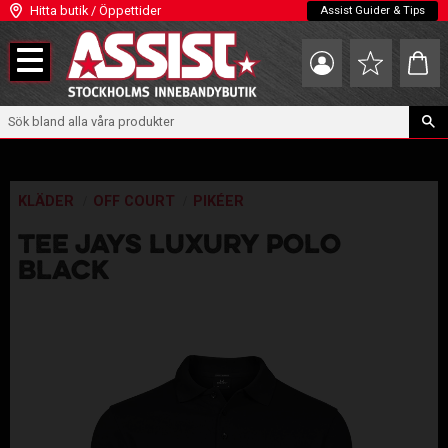
Hitta butik / Öppettider
Assist Guider & Tips
Meny
Kundva
Favoriter
KLÄDER
OFF COURT
PIKÉER
TEE JAYS LUXURY POLO
BLACK