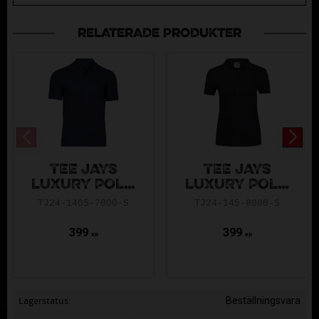
RELATERADE PRODUKTER
TEE JAYS
TEE JAYS
LUXURY POLO
LUXURY POLO
NAVY
BLACK LADIES
TJ24-1405-7000-S
TJ24-145-8000-S
399
399
KR
KR
Lagerstatus
Beställningsvara