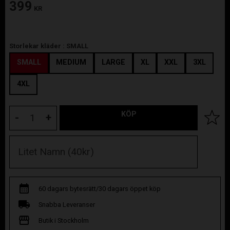
399
KR
Storlekar kläder :
SMALL
SMALL
MEDIUM
LARGE
XL
XXL
3XL
4XL
KÖP
Lägg til
-
+
60 dagars bytesrätt/30 dagars öppet köp
Snabba Leveranser
Butik i Stockholm