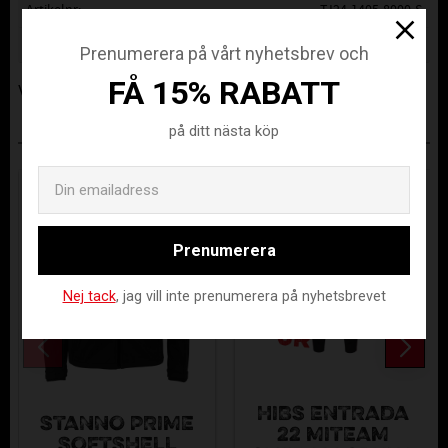
Artikelnr
TJ24-1405-8000-S
Tillverkare
Tee Jays
Prenumerera på vårt nyhetsbrev och
FÅ 15% RABATT
Visa alla produkter från Tee Jays
på ditt nästa köp
ANDRA KÖPTE ÄVEN
Email
Spara
Spara
30
30
%
%
Prenumerera
Nej tack
, jag vill inte prenumerera på nyhetsbrevet
HIBS ENTRADA
STANNO PRIME
22 MITEAM
SOFTSHELL