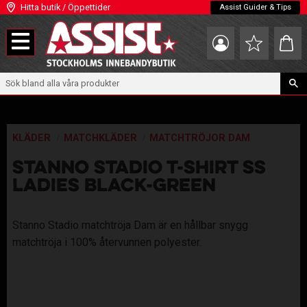
Hitta butik / Öppettider
Assist Guider & Tips
Meny
Kundva
Favoriter
KLÄDER
MATCHKLÄDER
MATCHTRÖJOR DAM
STANNO STADIO T-SHIRT SS
LADIES BLACK-GREEN
Stanno Stadio matchtröja Dam är en hållbar snygg
matchtröja i 100% återvunnen polyester.