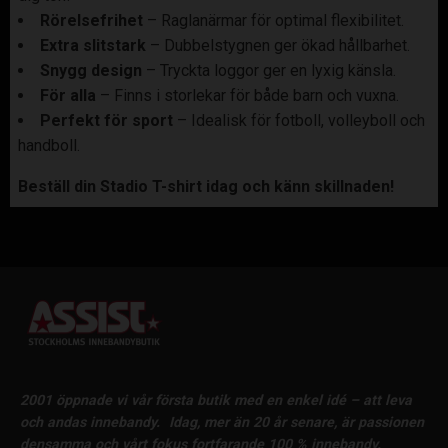
Rörelsefrihet
– Raglanärmar för optimal flexibilitet.
Extra slitstark
– Dubbelstygnen ger ökad hållbarhet.
Snygg design
– Tryckta loggor ger en lyxig känsla.
För alla
– Finns i storlekar för både barn och vuxna.
Perfekt för sport
– Idealisk för fotboll, volleyboll och
handboll.
Beställ din Stadio T-shirt idag och känn skillnaden!
2001 öppnade vi vår första butik med en enkel idé – att leva
och andas innebandy.
Idag, mer än 20 år senare, är passionen
densamma och vårt fokus fortfarande 100 % innebandy.