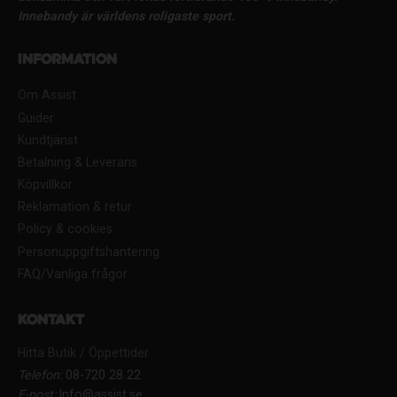
Innebandy är världens roligaste sport.
Information
Om Assist
Guider
Kundtjänst
Betalning & Leverans
Köpvillkor
Reklamation & retur
Policy & cookies
Personuppgiftshantering
FAQ/Vanliga frågor
Kontakt
Hitta Butik / Öppettider
Telefon:
08-720 28 22
E-post:
Info@assist.se