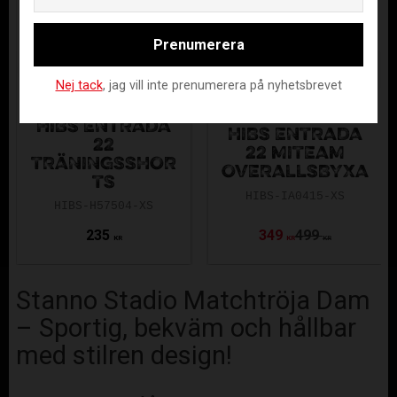
Prenumerera
Nej tack
, jag vill inte prenumerera på nyhetsbrevet
HIBS ENTRADA
HIBS ENTRADA
22
22 MITEAM
TRÄNINGSSHOR
OVERALLSBYXA
TS
HIBS-IA0415-XS
HIBS-H57504-XS
235
349
499
KR
KR
KR
Stanno Stadio Matchtröja Dam
– Sportig, bekväm och hållbar
med stilren design!