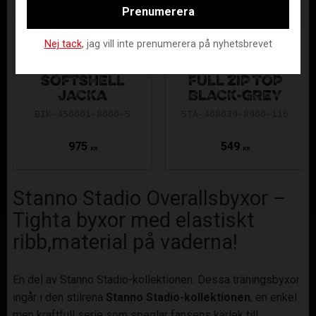
Prenumerera
Nej tack
, jag vill inte prenumerera på nyhetsbrevet
BERGS IK PRIME
STANNO STADIO
SOFTSHELL
FULL ZIP TOP
JACKA
BLACK-GREY
BIK-450001-8000-S
STA-408039-8900-116
975
549
KR
KR
Stanno Stadio Overallsbyxor –
Tighta byxor med elastiskt
ribb,material på vaderna!
En del av Stanno Stadio-kollektionen. Dessa träningsbyxor
ingår i den stilrena
Stanno Stadio-kollektionen
, en enkel
men kraftfull serie som speglar fansens kärlek till