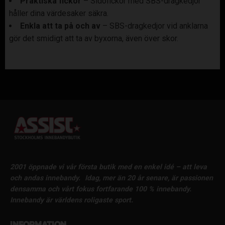
Praktiska fickor
– Sidofickor med SBS-dragkedjor
håller dina värdesaker säkra.
Enkla att ta på och av
– SBS-dragkedjor vid anklarna
gör det smidigt att ta av byxorna, även över skor.
2001 öppnade vi vår första butik med en enkel idé – att leva
och andas innebandy.
Idag, mer än 20 år senare, är passionen
densamma och vårt fokus fortfarande 100 % innebandy.
Innebandy är världens roligaste sport.