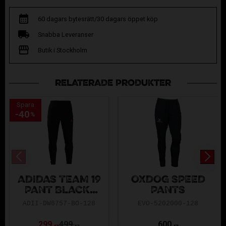
60 dagars bytesrätt/30 dagars öppet köp
Snabba Leveranser
Butik i Stockholm
RELATERADE PRODUKTER
Spara
40
%
ADIDAS TEAM 19
OXDOG SPEED
PANT BLACK-
PANTS
ORANGE
ADII-DW6757-BO-128
EVO-5202000-128
299
499
600
KR
KR
KR