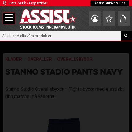
Hitta butik / Öppettider
Assist Guider & Tips
Meny
Kundva
Favoriter
KLÄDER
OVERALLER
OVERALLSBYXOR
STANNO STADIO PANTS NAVY
Stanno Stadio Overallsbyxor – Tighta byxor med elastiskt
ribb,material på vaderna!