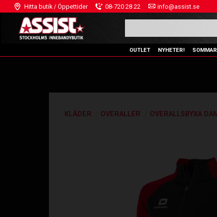
Hitta butik / Öppettider
08-720 28 22
info@assist.se
OUTLET
NYHETER!
SOMMAR
KLÄDER
OVERALLER
OVERALLSBYXA DA