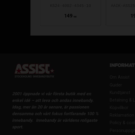
KS24-4002-4345-10
149
1
KR
Informat
Om Assist
Guider
Kundtjänst
2001 öppnade vi vår första butik med en
Betalning & 
enkel idé – att leva och andas innebandy.
Idag, mer än 20 år senare, är passionen
Köpvillkor
densamma och vårt fokus fortfarande 100 %
Reklamation 
innebandy.
Innebandy är världens roligaste
Policy & coo
sport.
Personuppgif