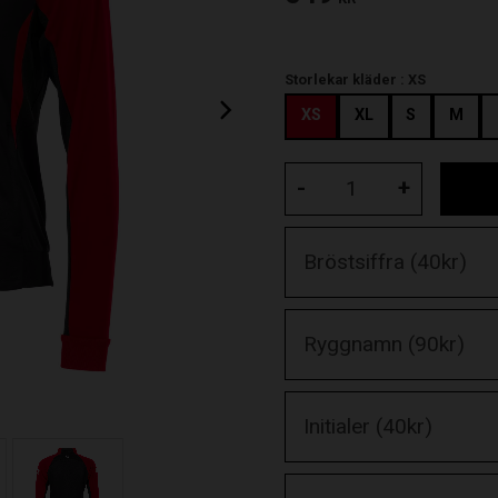
Storlekar kläder :
XS
XS
XL
S
M
-
+