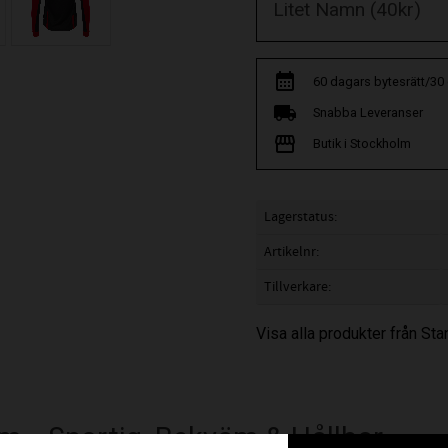
60 dagars bytesrätt/30
Snabba Leveranser
Butik i Stockholm
Lagerstatus
Artikelnr
Tillverkare
Visa alla produkter från St
m– Sportig, Bekväm & Hållbar