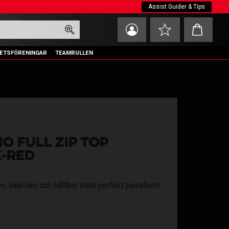
Assist Guider & Tips
Kundvagn
Favoriter
ETSFÖRENINGAR
TEAMRULLEN
O FULL ZIP TOP
K-RED
lren, bekväm och hållbar med perfekt passform