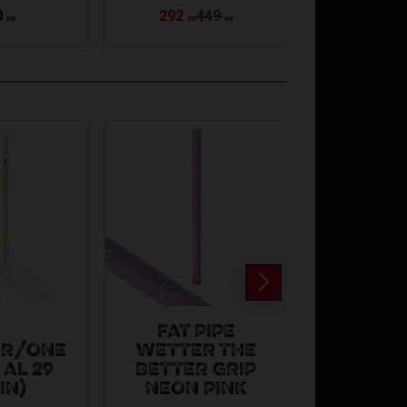
0
292
449
99
2
KR
KR
KR
KR
FAT PIPE
IR/ONE
WETTER THE
UNIHOC 
 AL 29
BETTER GRIP
T-SHIRT 
IN)
NEON PINK
BLA