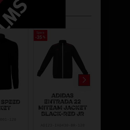
Spara
Spara
Spara
Spara
35
35
57
57
%
%
%
%
ADIDAS
ENTRADA 22
ADIDAS C
 SPEED
MITEAM JACKET
TR PES 
KET
BLACK-RED JR
BLACK-
2001-128
ADI23-IA0430-BR-128
ADI20-CE9