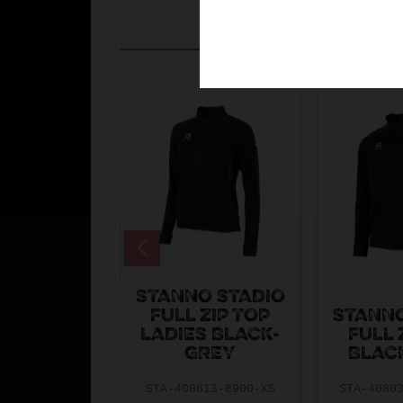
STANNO STADIO
FULL ZIP TOP
STANNO
LADIES BLACK-
FULL 
GREY
BLAC
STA-408613-8900-XS
STA-4080