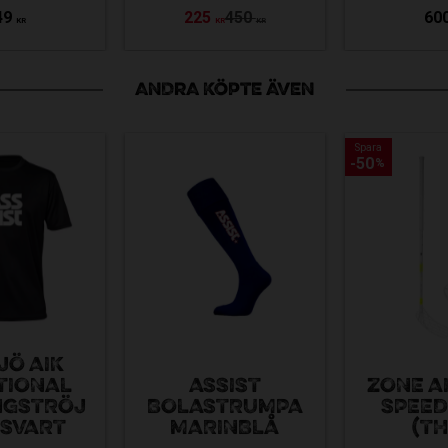
49
225
450
60
KR
KR
KR
ANDRA KÖPTE ÄVEN
Spara
Spara
50
50
%
%
JÖ AIK
TIONAL
ASSIST
ZONE A
NGSTRÖJ
BOLASTRUMPA
SPEED
 SVART
MARINBLÅ
(TH