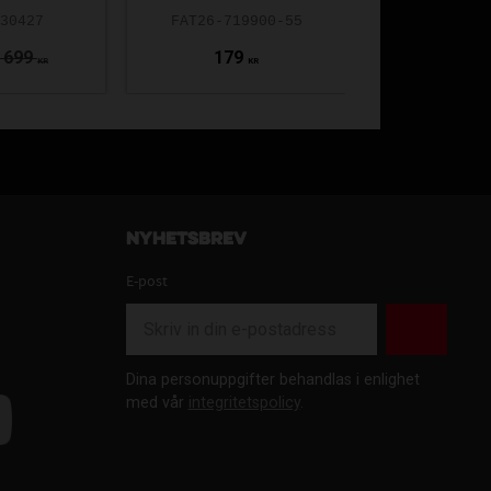
-30427
FAT26-719900-55
REW24-1
 699
179
799
KR
KR
Nyhetsbrev
E-post
Dina personuppgifter behandlas i enlighet
med vår
integritetspolicy
.