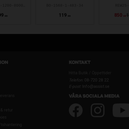
AAIK-ASS25-1200-8000-5.0-140
BO-1568-1-483-34
REW25
99
119
850
1
KR
KR
KR
ion
Kontakt
Hitta Butik / Öppettider
Telefon:
08-720 28 22
E-post:
Info@assist.se
Leverans
Våra sociala media
& retur
kies
tshantering