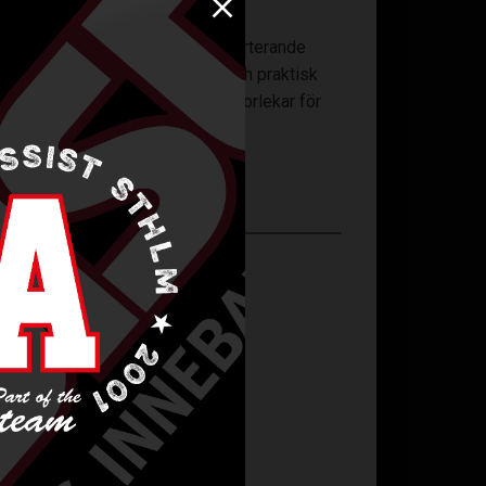
nen polyester
med fukttransporterande
fickorna säkerställer kvalitet och praktisk
yboll och handboll, och finns i storlekar för
rt.