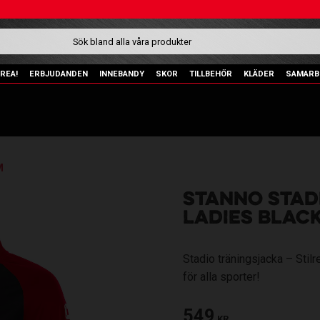
REA!
ERBJUDANDEN
INNEBANDY
SKOR
TILLBEHÖR
KLÄDER
SAMARB
M
STANNO STADI
LADIES BLAC
Stadio träningsjacka – Sti
för alla sporter!
549
KR