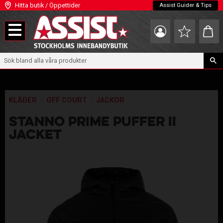
Hitta butik / Öppettider
Assist Guider & Tips
Meny
Kundva
Favoriter
KLÄDER
OFF COURT
JACKOR
STANNO PRIME PUFFER II
JACKET