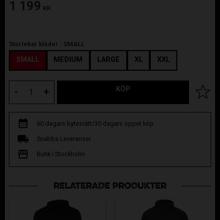
1 199
KR
Storlekar kläder :
SMALL
SMALL
MEDIUM
LARGE
XL
XXL
KÖP
Lägg til
-
+
60 dagars bytesrätt/30 dagars öppet köp
Snabba Leveranser
Butik i Stockholm
RELATERADE PRODUKTER