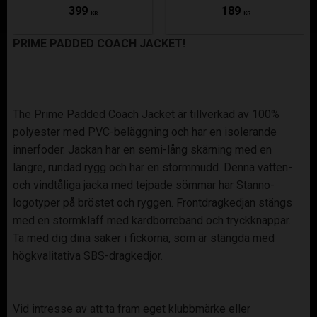
399
189
KR
KR
PRIME PADDED COACH JACKET!
The Prime Padded Coach Jacket är tillverkad av 100%
polyester med PVC-beläggning och har en isolerande
innerfoder. Jackan har en semi-lång skärning med en
längre, rundad rygg och har en stormmudd. Denna vatten-
och vindtåliga jacka med tejpade sömmar har Stanno-
logotyper på bröstet och ryggen. Frontdragkedjan stängs
med en stormklaff med kardborreband och tryckknappar.
Ta med dig dina saker i fickorna, som är stängda med
högkvalitativa SBS-dragkedjor.
Vid intresse av att ta fram eget klubbmärke eller