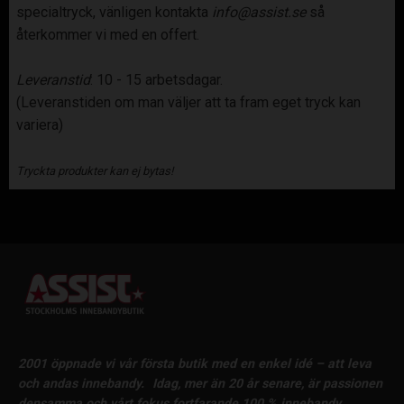
specialtryck, vänligen kontakta
info@assist.se
så
återkommer vi med en offert.
Leveranstid
: 10 - 15 arbetsdagar.
(Leveranstiden om man väljer att ta fram eget tryck kan
variera)
Tryckta produkter kan ej bytas!
2001 öppnade vi vår första butik med en enkel idé – att leva
och andas innebandy.
Idag, mer än 20 år senare, är passionen
densamma och vårt fokus fortfarande 100 % innebandy.