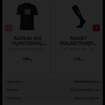
ÄLVSJÖ AIK
ASSIST
FUNCTIONAL
BOLASTRUMPA
TRÄNINGSTRÖJ
MARINBLÅ
AAIK-ASS25-1200-8000-5.0-140
BO-1568-1-483-34
A 5.0 SVART
199
119
KR
KR
Lagerstatus
Beställningsvara
Artikelnr
STA-457006-8000-128
Tillverkare
Stanno Sverige AB