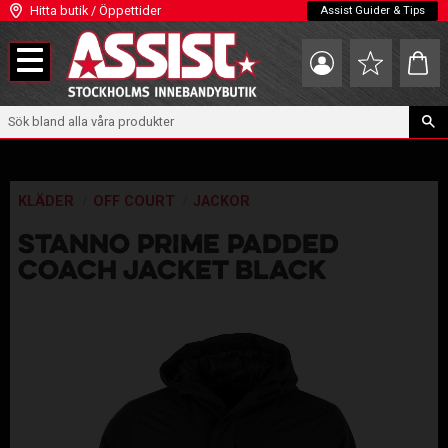
Hitta butik / Öppettider
Assist Guider & Tips
Meny
Kundva
Favoriter
KLÄDER
OFF COURT
JACKOR
STANNO PRIME PADDED
COACH JACKET BLACK