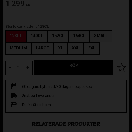
1 299
KR
Storlekar kläder :
128CL
128CL
140CL
152CL
164CL
SMALL
MEDIUM
LARGE
XL
XXL
3XL
KÖP
Lägg til
-
+
60 dagars bytesrätt/30 dagars öppet köp
Snabba Leveranser
Butik i Stockholm
RELATERADE PRODUKTER