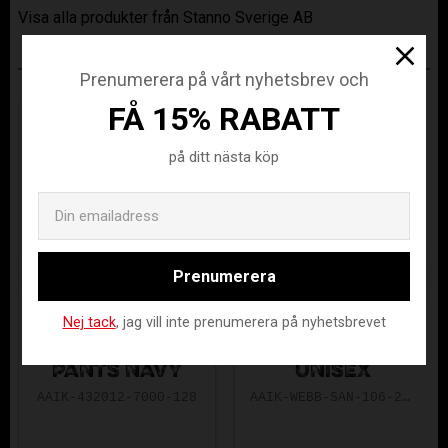
Visa alla produkter från Stanno Sverige AB
ANDRA KÖPTE ÄVEN
Prenumerera på vårt nyhetsbrev och
FÅ 15% RABATT
på ditt nästa köp
Email
Prenumerera
Nej tack
, jag vill inte prenumerera på nyhetsbrevet
ÄLVSJÖ PRIME
ÄLVSJÖ T-SHIRT
PANTS NAVY
UNISEX
AAIK-432012-7000-128
AAIK-WEBB-SAN-106-28-140